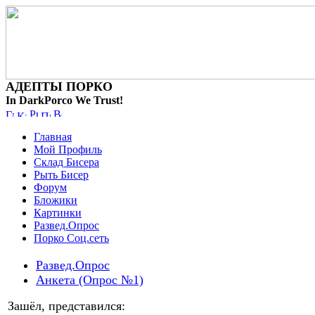
АДЕПТЫ ПОРКО
In DarkPorco We Trust!
Главная
Мой Профиль
Склад Бисера
Рыть Бисер
Форум
Бложики
Картинки
Развед.Опрос
Порко Соц.сеть
Развед.Опрос
Анкета (Опрос №1)
Зашёл, представился: