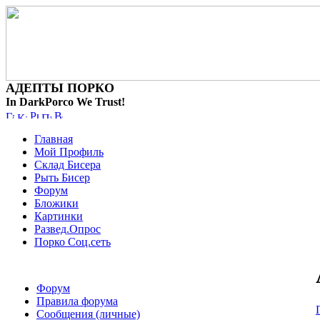
АДЕПТЫ ПОРКО
In DarkPorco We Trust!
Главная
Мой Профиль
Склад Бисера
Рыть Бисер
Форум
Бложики
Картинки
Развед.Опрос
Порко Соц.сеть
Форум
Правила форума
Сообщения (личные)