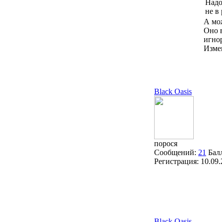
Надо
не в
А мож
Оно 
игнор
Изме
Black Oasis
порося
Сообщений:
21
Бал
Регистрация:
10.09
Black Oasis