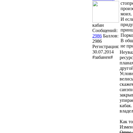
стопр
произ
моих.
И есл
приду
кабан
принц
Сообщений:
Порко
2986
Баллов:
В общ
2986
не пр
Регистрация:
30.07.2014
Неуваж
#забанен#
ресурс
плана
другой
Условн
велись
скажем
санэп
закрыв
упирае
кабак
владе
Как то 
Измен
Omne an