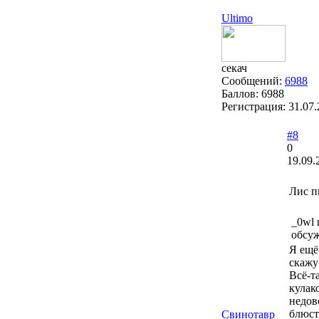
Ultimo
секач
Сообщений:
6988
Баллов:
6988
Регистрация:
31.07
#8
0
19.09.
Лис п
_0wl 
обсуж
Я ещё
скажу
Всё-т
кулак
недов
блюст
Свинотавр