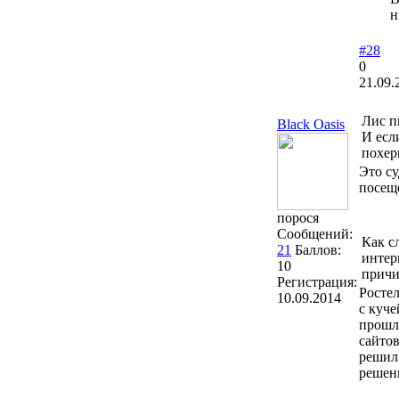
н
#28
0
21.09.
Лис п
Black Oasis
И есл
похер
Это су
посещ
порося
Сообщений:
Как с
21
Баллов:
интер
10
причи
Регистрация:
Ростел
10.09.2014
с куче
прошло
сайтов
решил,
решени