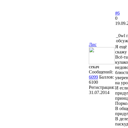
#6
0
19.09.
_0wl 
обсуж
Лис
Я ещё 
скажу 
Всё-та
кулако
секач
недов
Сообщений:
блюсти
6099
Баллов:
уверен
6100
на уро
Регистрация:
И если
31.07.2014
придум
принци
Порко
В обще
приду
В деле
паску