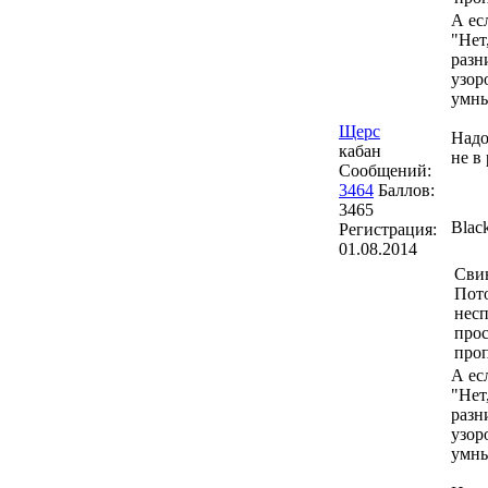
А ес
"Нет
разн
узор
умны
Щерс
Надо
кабан
не в
Сообщений:
3464
Баллов:
3465
Blac
Регистрация:
01.08.2014
Сви
Пото
несп
прос
проп
А ес
"Нет
разн
узор
умны