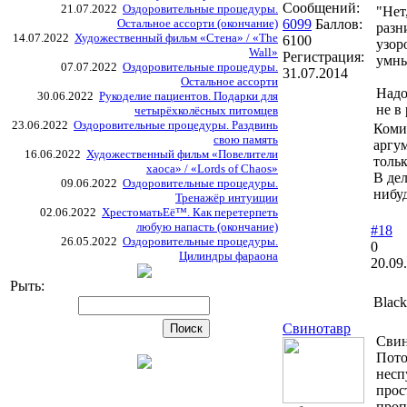
Сообщений:
21.07.2022
Оздоровительные процедуры.
"Нет
Остальное ассорти (окончание)
6099
Баллов:
разн
14.07.2022
Художественный фильм «Стена» / «The
6100
узор
Wall»
Регистрация:
умны
07.07.2022
Оздоровительные процедуры.
31.07.2014
Остальное ассорти
Надо
30.06.2022
Рукоделие пациентов. Подарки для
не в
четырёхколёсных питомцев
23.06.2022
Оздоровительные процедуры. Раздвинь
Комис
свою память
аргу
16.06.2022
Художественный фильм «Повелители
тольк
хаоса» / «Lords of Chaos»
В дел
09.06.2022
Оздоровительные процедуры.
нибу
Тренажёр интуиции
02.06.2022
ХрестоматьЕё™. Как перетерпеть
любую напасть (окончание)
#18
26.05.2022
Оздоровительные процедуры.
0
Цилиндры фараона
20.09
Рыть:
Black
Свинотавр
Свин
Пото
несп
прос
проп