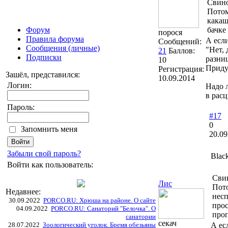
Свино
Потом
какаш
Форум
бачке 
порося
Правила форума
А если
Сообщений:
Сообщения (личные)
"Нет, 
21
Баллов:
Подписки
разниц
10
Приду
Регистрация:
Зашёл, представился:
10.09.2014
Логин:
Надо 
в рас
Пароль:
#17
0
Запомнить меня
20.09
Забыли свой пароль?
Blac
Войти как пользователь:
Сви
Лис
Пото
Недавнее:
несп
30.09.2022
PORCO.RU: Хрюша на районе. О сайте
прос
04.09.2022
PORCO.RU: Санаторий "Белочка". О
проп
санатории
секач
28.07.2022
Зоологический уголок. Бремя обезьяны
А ес