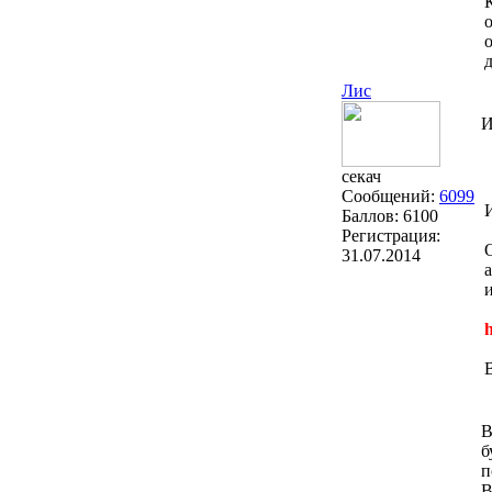
Лис
И
секач
Сообщений:
6099
Баллов:
6100
Регистрация:
31.07.2014
h
В
В
б
п
В