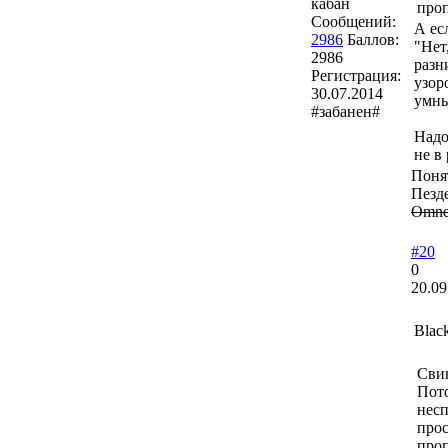
кабан
проп
Сообщений:
А ес
2986
Баллов:
"Нет
2986
разн
Регистрация:
узор
30.07.2014
умны
#забанен#
Надо
не в
Понят
Пезд
Omne 
#20
0
20.09
Blac
Сви
Пото
несп
прос
проп