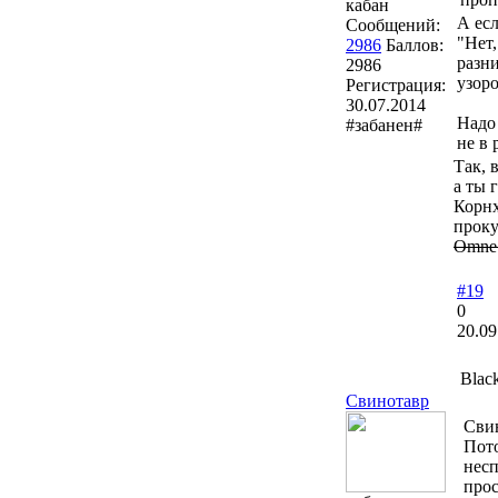
кабан
А есл
Сообщений:
"Нет,
2986
Баллов:
разни
2986
узоро
Регистрация:
30.07.2014
Надо 
#забанен#
не в 
Так, 
а ты 
Корнх
проку
Omne a
#19
0
20.09
Blac
Свинотавр
Сви
Пото
несп
прос