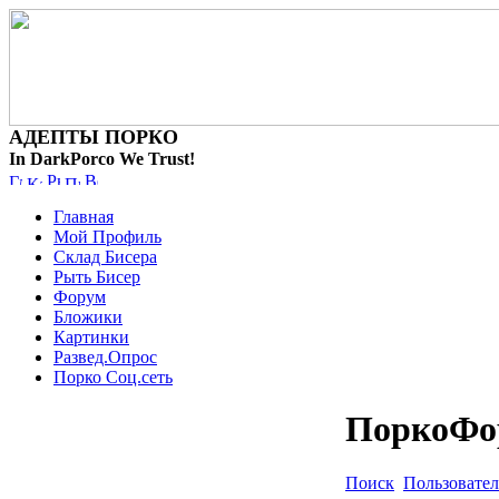
АДЕПТЫ ПОРКО
In DarkPorco We Trust!
Главная
Мой Профиль
Склад Бисера
Рыть Бисер
Форум
Бложики
Картинки
Развед.Опрос
Порко Соц.сеть
ПоркоФо
Поиск
Пользовате