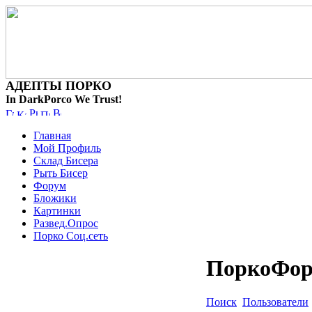
АДЕПТЫ ПОРКО
In DarkPorco We Trust!
Главная
Мой Профиль
Склад Бисера
Рыть Бисер
Форум
Бложики
Картинки
Развед.Опрос
Порко Соц.сеть
ПоркоФо
Поиск
Пользователи