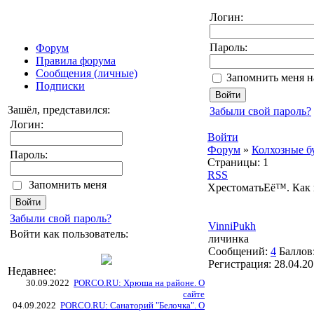
Логин:
Пароль:
Форум
Правила форума
Сообщения (личные)
Запомнить меня н
Подписки
Зашёл, представился:
Забыли свой пароль?
Логин:
Войти
Форум
»
Колхозные б
Пароль:
Страницы:
1
RSS
Запомнить меня
ХрестоматьЕё™. Как п
Забыли свой пароль?
VinniPukh
Войти как пользователь:
личинка
Сообщений:
4
Баллов
Регистрация:
28.04.2
Недавнее:
30.09.2022
PORCO.RU: Хрюша на районе. О
сайте
04.09.2022
PORCO.RU: Санаторий "Белочка". О