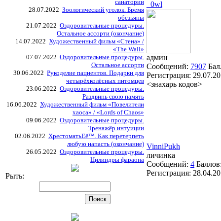
санатории
_0wl
28.07.2022
Зоологический уголок. Бремя
обезьяны
21.07.2022
Оздоровительные процедуры.
Остальное ассорти (окончание)
14.07.2022
Художественный фильм «Стена» /
«The Wall»
07.07.2022
Оздоровительные процедуры.
админ
Остальное ассорти
Сообщений:
7907
Бал
30.06.2022
Рукоделие пациентов. Подарки для
Регистрация:
29.07.2
четырёхколёсных питомцев
<знахарь кодов>
23.06.2022
Оздоровительные процедуры.
Раздвинь свою память
16.06.2022
Художественный фильм «Повелители
хаоса» / «Lords of Chaos»
09.06.2022
Оздоровительные процедуры.
Тренажёр интуиции
02.06.2022
ХрестоматьЕё™. Как перетерпеть
любую напасть (окончание)
VinniPukh
26.05.2022
Оздоровительные процедуры.
личинка
Цилиндры фараона
Сообщений:
4
Баллов
Регистрация:
28.04.2
Рыть: