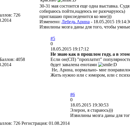
30-31 мая состоится еще одна выставка. Суд
собираюсь пойти,надеюсь не разочаруюсь)
аллов:
726
приглашаю присоеденится ко мне)))
8.2014
Изменено:
Лебедь Арина
-
18.05.2015 19:14:3
Извилины мозга даны для того, чтобы умные
#5
0
18.05.2015 19:17:12
Не знаю как в прошлом году, а в эт
Баллов:
4058
Если он(СП) "проплатит" популярность 
8.2014
будет завалена енотами
Не, Арина, нормально- мне понравило
Жить нужно или с юмором, или с псих
#6
0
18.05.2015 19:30:53
Элерон, я стараюсь)))
Извилины мозга даны для тог
аллов:
726
Регистрация:
01.08.2014