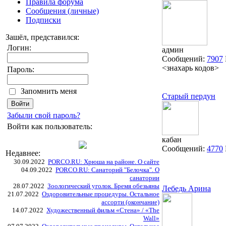
Правила форума
Сообщения (личные)
Подписки
Зашёл, представился:
Логин:
админ
Сообщений:
7907
<знахарь кодов>
Пароль:
Запомнить меня
Старый пердун
Забыли свой пароль?
Войти как пользователь:
кабан
Сообщений:
4770
Недавнее:
30.09.2022
PORCO.RU: Хрюша на районе. О сайте
04.09.2022
PORCO.RU: Санаторий "Белочка". О
санатории
28.07.2022
Зоологический уголок. Бремя обезьяны
Лебедь Арина
21.07.2022
Оздоровительные процедуры. Остальное
ассорти (окончание)
14.07.2022
Художественный фильм «Стена» / «The
Wall»