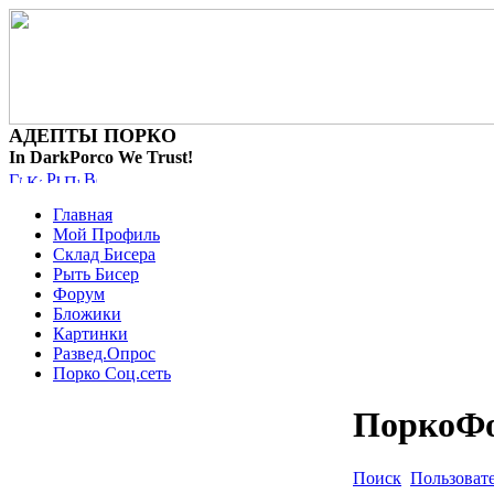
АДЕПТЫ ПОРКО
In DarkPorco We Trust!
Главная
Мой Профиль
Склад Бисера
Рыть Бисер
Форум
Бложики
Картинки
Развед.Опрос
Порко Соц.сеть
ПоркоФ
Поиск
Пользоват