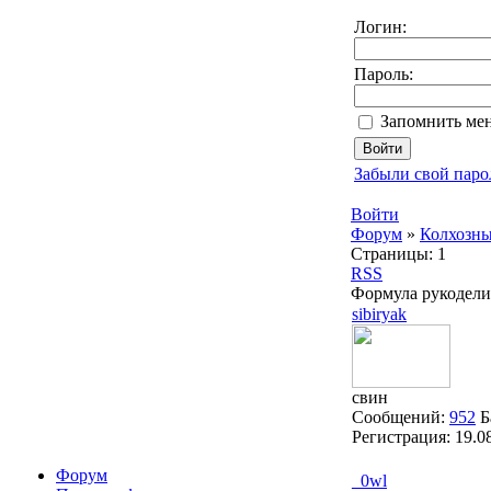
Логин:
Пароль:
Запомнить мен
Забыли свой паро
Войти
Форум
»
Колхозны
Страницы:
1
RSS
Формула рукодели
sibiryak
свин
Сообщений:
952
Б
Регистрация:
19.0
Форум
_0wl