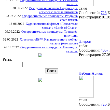
07.07.2022
Оздоровительные процедуры. Остальное
ассорти
30.06.2022
Рукоделие пациентов. Подарки для
свин
четырёхколёсных питомцев
Сообщений:
726
Б
23.06.2022
Оздоровительные процедуры. Раздвинь
Регистрация:
01.0
свою память
16.06.2022
Художественный фильм «Повелители
хаоса» / «Lords of Chaos»
09.06.2022
Оздоровительные процедуры. Тренажёр
интуиции
02.06.2022
ХрестоматьЕё™. Как перетерпеть любую
Элерон
напасть (окончание)
кабан
26.05.2022
Оздоровительные процедуры. Цилиндры
Сообщений:
4057
фараона
Регистрация:
27.0
Рыть:
Лебедь Арина
свин
Сообщений:
726
Б