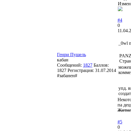
Измен
#4
0
11.04.
_0wl 
Генри Пушель
PANZ
кабан
Стран
Сообщений:
1827
Баллов:
можеш
1827
Регистрация:
31.07.2014
комме
#забанен#
упд. в
созда
Некот
па дец
Житие 
#5
0