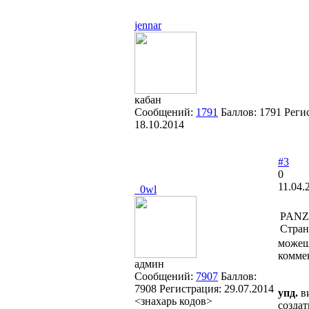
jennar
кабан
Сообщений:
1791
Баллов:
1791
Реги
18.10.2014
#3
0
11.04.
_0wl
PANZ
Стран
можеш
коммен
админ
Сообщений:
7907
Баллов:
7908
Регистрация:
29.07.2014
упд.
ви
<знахарь кодов>
создат