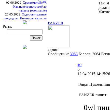
02.06.2022
ХрестоматьЕё™.
Так. Я
Как перетерпеть любую
делать
напасть (окончание)
Житие 
26.05.2022
Оздоровительные
процедуры. Цилиндры фараона
PANZER
Рыть:
админ
Сообщений:
3063
Баллов:
3064
Реги
#9
0
12.04.2015 14:15:26
Генри Пушель пиш
PANZER пишет:
_0wl пиш