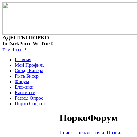
АДЕПТЫ ПОРКО
In DarkPorco We Trust!
Главная
Мой Профиль
Склад Бисера
Рыть Бисер
Форум
Бложики
Картинки
Развед.Опрос
Порко Соц.сеть
ПоркоФорум
Поиск
Пользователи
Правила