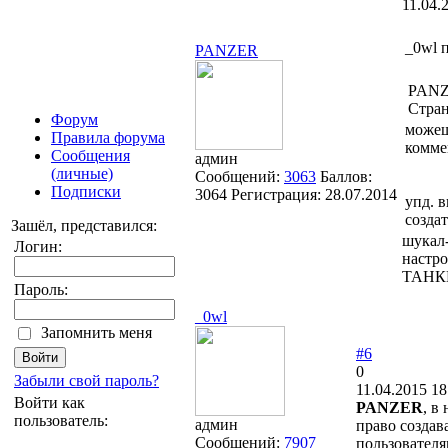
11.04.
_0wl 
PANZER
PANZ
Стран
Форум
можеш
Правила форума
комме
Сообщения
админ
(личные)
Сообщений:
3063
Баллов:
Подписки
3064
Регистрация:
28.07.2014
упд. в
созда
Зашёл, представился:
шукал-
Логин:
настро
ТАНК
Пароль:
_0wl
Запомнить меня
#6
0
Забыли свой пароль?
11.04.2015 18
Войти как
PANZER
, в
пользователь:
админ
право создав
Сообщений:
7907
пользователя