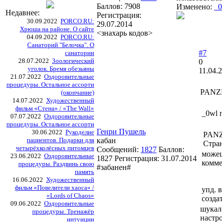
Баллов:
7908
Изменено:
_0
Недавнее:
Регистрация:
30.09.2022
PORCO.RU:
29.07.2014
Хрюша на районе. О сайте
<знахарь кодов>
04.09.2022
PORCO.RU:
Санаторий "Белочка". О
#7
санатории
28.07.2022
Зоологический
0
уголок. Бремя обезьяны
11.04.
21.07.2022
Оздоровительные
процедуры. Остальное ассорти
PANZ
(окончание)
14.07.2022
Художественный
фильм «Стена» / «The Wall»
_0wl 
07.07.2022
Оздоровительные
процедуры. Остальное ассорти
Генри Пушель
30.06.2022
Рукоделие
PANZ
пациентов. Подарки для
кабан
Стран
четырёхколёсных питомцев
Сообщений:
1827
Баллов:
можеш
23.06.2022
Оздоровительные
1827
Регистрация:
31.07.2014
комме
процедуры. Раздвинь свою
#забанен#
память
16.06.2022
Художественный
фильм «Повелители хаоса» /
упд. 
«Lords of Chaos»
созда
09.06.2022
Оздоровительные
шукал
процедуры. Тренажёр
настро
интуиции