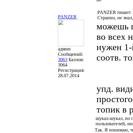
PANZER пишет:
PANZER
Странно, не знал
можешь 
во всех 
нужен 1-
админ
Сообщений:
соотв. т
3063
Баллов:
3064
Регистрация:
28.07.2014
упд. види
простого
топик в 
шукал-шукал, но п
пользователей, ни
Так. Я понимаю, ч