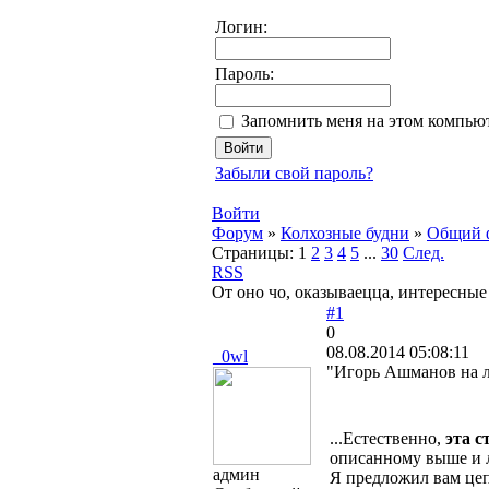
Логин:
Пароль:
Запомнить меня на этом компью
Забыли свой пароль?
Войти
Форум
»
Колхозные будни
»
Общий 
Страницы:
1
2
3
4
5
...
30
След.
RSS
От оно чо, оказываецца, интересны
#1
0
08.08.2014 05:08:11
_0wl
"Игорь Ашманов на л
...Естественно,
эта с
описанному выше и 
админ
Я предложил вам це