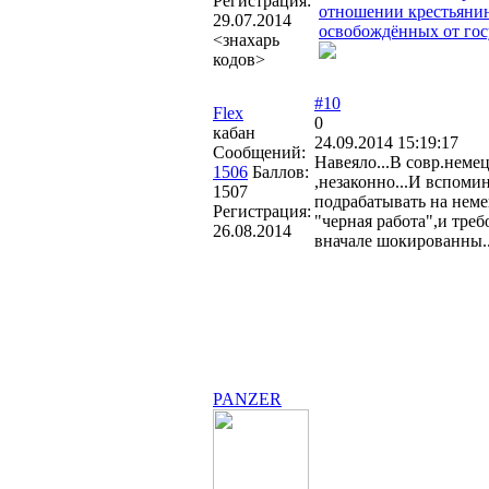
Регистрация:
отношении крестьянина
29.07.2014
освобождённых от гос
<знахарь
кодов>
#10
Flex
0
кабан
24.09.2014 15:19:17
Сообщений:
Навеяло...В совр.неме
1506
Баллов:
,незаконно...И вспоми
1507
подрабатывать на неме
Регистрация:
"черная работа",и тре
26.08.2014
вначале шокированны.
PANZER