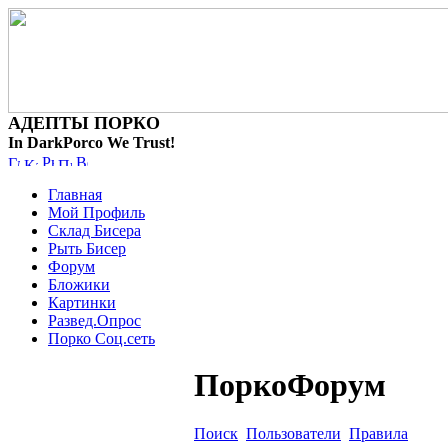
АДЕПТЫ ПОРКО
In DarkPorco We Trust!
Главная
Мой Профиль
Склад Бисера
Рыть Бисер
Форум
Бложики
Картинки
Развед.Опрос
Порко Соц.сеть
ПоркоФорум
Поиск
Пользователи
Правила