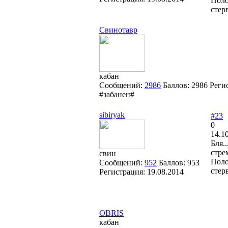
Поло
стер
Свинотавр
кабан
Сообщений:
2986
Баллов:
2986
Реги
#забанен#
sibiryak
#23
0
14.1
Бля.
стре
свин
Поло
Сообщений:
952
Баллов:
953
стер
Регистрация:
19.08.2014
OBRIS
кабан