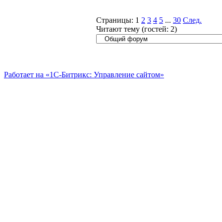
Страницы:
1
2
3
4
5
...
30
След.
Читают тему (гостей:
2
)
Работает на «1С-Битрикс: Управление сайтом»