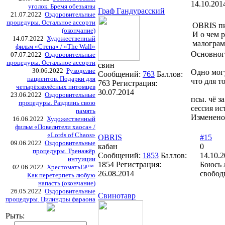
14.10.201
уголок. Бремя обезьяны
Граф Гандурасский
21.07.2022
Оздоровительные
процедуры. Остальное ассорти
OBRIS п
(окончание)
И о чем 
14.07.2022
Художественный
малограм
фильм «Стена» / «The Wall»
Основного
07.07.2022
Оздоровительные
процедуры. Остальное ассорти
свин
30.06.2022
Рукоделие
Одно могу
Сообщений:
763
Баллов:
пациентов. Подарки для
что для т
763
Регистрация:
четырёхколёсных питомцев
30.07.2014
23.06.2022
Оздоровительные
псы. чё з
процедуры. Раздвинь свою
сессия ис
память
Изменено
16.06.2022
Художественный
фильм «Повелители хаоса» /
«Lords of Chaos»
OBRIS
#15
09.06.2022
Оздоровительные
кабан
0
процедуры. Тренажёр
Сообщений:
1853
Баллов:
14.10.2
интуиции
1854
Регистрация:
Боюсь 
02.06.2022
ХрестоматьЕё™.
26.08.2014
свобод
Как перетерпеть любую
напасть (окончание)
26.05.2022
Оздоровительные
Свинотавр
процедуры. Цилиндры фараона
Рыть: