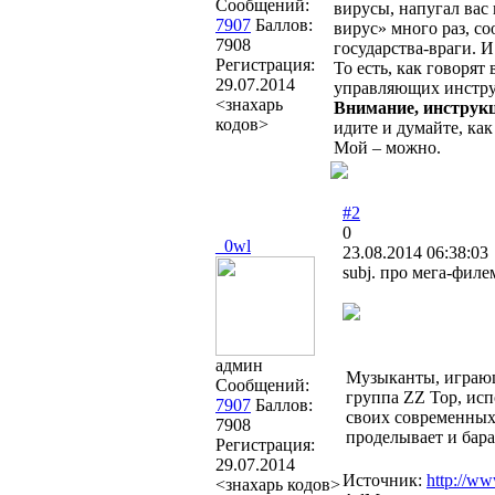
Сообщений:
вирусы, напугал вас
7907
Баллов:
вирус» много раз, с
7908
государства-враги. И
Регистрация:
То есть, как говорят
29.07.2014
управляющих инстр
<знахарь
Внимание, инструк
кодов>
идите и думайте, ка
Мой – можно.
#2
0
_0wl
23.08.2014 06:38:03
subj. про мега-фил
админ
Музыканты, играющ
Сообщений:
группа ZZ Top, ис
7907
Баллов:
своих современных 
7908
проделывает и бар
Регистрация:
29.07.2014
Источник:
http://ww
<знахарь кодов>