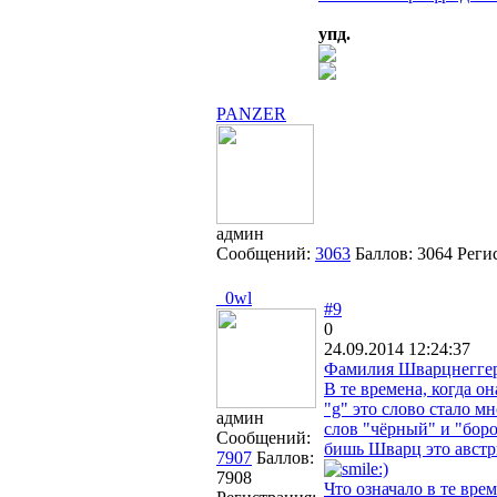
упд.
PANZER
админ
Сообщений:
3063
Баллов:
3064
Реги
_0wl
#9
0
24.09.2014 12:24:37
Фамилия Шварцнеггера
В те времена, когда о
"g" это слово стало м
админ
слов "чёрный" и "боро
Сообщений:
бишь Шварц это австр
7907
Баллов:
7908
Что означало в те вре