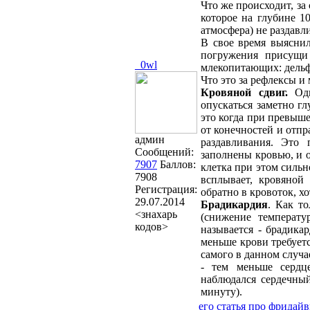
Что же происходит, за
которое на глубине 1
атмосфера) не раздавл
В свое время выяснил
погружения присущи
_0wl
млекопитающих: дельф
Что это за рефлексы и
Кровяной сдвиг.
Од
опускаться заметно г
это когда при превыше
от конечностей и отпр
админ
раздавливания. Это 
Сообщений:
заполнены кровью, и о
7907
Баллов:
клетка при этом сильн
7908
всплывает, кровяной
Регистрация:
обратно в кровоток, хо
29.07.2014
Брадикардия
. Как т
<знахарь
(снижение температу
кодов>
называется - брадика
меньше крови требуетс
самого в данном случа
- тем меньше сердц
наблюдался сердечный
минуту).
его статья про фридай