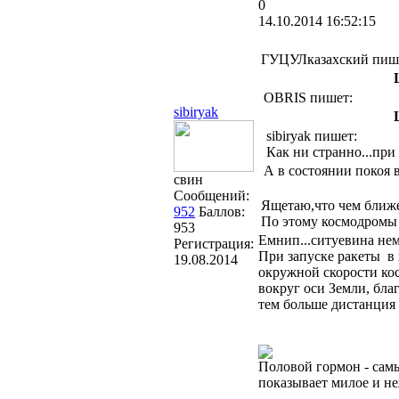
0
14.10.2014 16:52:15
ГУЦУЛказахский пиш
OBRIS пишет:
sibiryak
sibiryak пишет:
Как ни странно...при
А в состоянии покоя 
свин
Сообщений:
Ящетаю,что чем ближе
952
Баллов:
По этому космодромы 
953
Емнип...ситуевина нем
Регистрация:
При запуске ракеты в 
19.08.2014
окружной скорости кос
вокруг оси Земли, бла
тем больше дистанция 
Половой гормон - сам
показывает милое и н