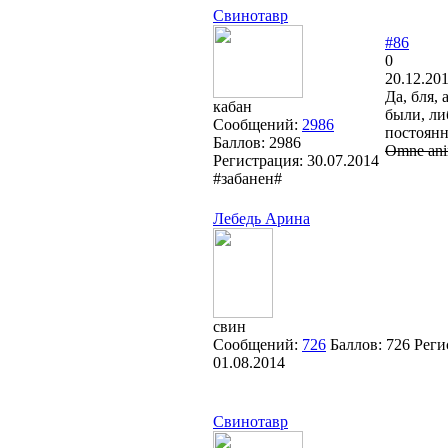
Свинотавр
#86
0
20.12.201
Да, бля, 
кабан
были, ли
Сообщений:
2986
постоянно 
Баллов:
2986
Omne anim
Регистрация:
30.07.2014
#забанен#
Лебедь Арина
свин
Сообщений:
726
Баллов:
726
Реги
01.08.2014
Свинотавр