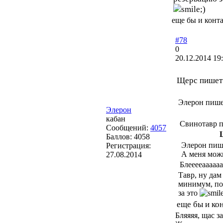
еще бы и конта
#78
0
20.12.2014 19
Щерс пишет
Элерон пише
Элерон
кабан
Свинотавр 
Сообщений:
4057
Баллов:
4058
Элерон пиш
Регистрация:
А меня можн
27.08.2014
Блееееааааааааа
Тавр, ну дам
минимум, по
за это
еще бы и кон
Бляяяя, щас з