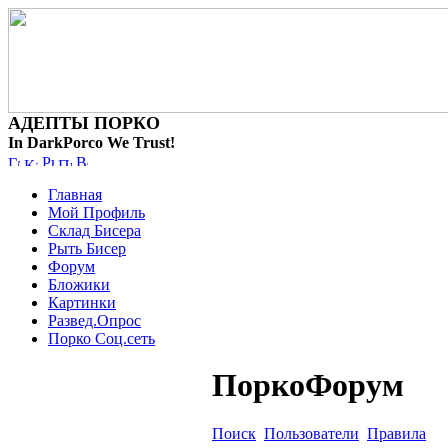
АДЕПТЫ ПОРКО
In DarkPorco We Trust!
Главная
Мой Профиль
Склад Бисера
Рыть Бисер
Форум
Бложики
Картинки
Развед.Опрос
Порко Соц.сеть
ПоркоФорум
Поиск
Пользователи
Правила