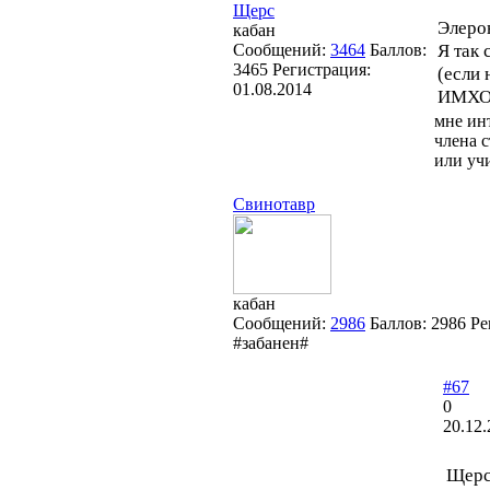
Щерс
Элеро
кабан
Я так 
Сообщений:
3464
Баллов:
3465
Регистрация:
(если 
01.08.2014
ИМХО
мне ин
члена с
или учи
Свинотавр
кабан
Сообщений:
2986
Баллов:
2986
Ре
#забанен#
#67
0
20.12.
Щерс