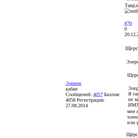
Тавр,м
#70
0
20.12.
Щерс
Элер
Щерс
Элерон
Элер
кабан
Я та
Сообщений:
4057
Баллов:
не з
4058
Регистрация:
ИМ
27.08.2014
мне 
член
или 
Щёрс