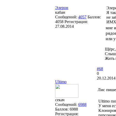
Элерон
Элер
кабан
Я так
Сообщений:
4057
Баллов:
не за
4058
Регистрация:
ИМХ
27.08.2014
мне и
рядов
или у
Щёрс,
Слышь
Жить 
#68
0
20.12.2014
Ultimo
Лис пише
секач
Ultimo пи
Сообщений:
6988
У меня ес
Баллов:
6988
Клониров
Регистрация:
персонажи