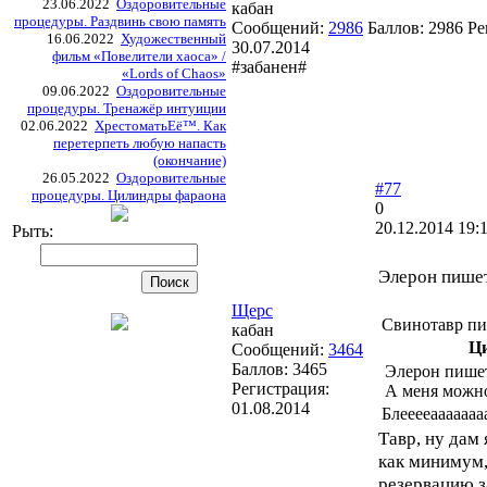
23.06.2022
Оздоровительные
кабан
процедуры. Раздвинь свою память
Сообщений:
2986
Баллов:
2986
Ре
16.06.2022
Художественный
30.07.2014
фильм «Повелители хаоса» /
#забанен#
«Lords of Chaos»
09.06.2022
Оздоровительные
процедуры. Тренажёр интуиции
02.06.2022
ХрестоматьЕё™. Как
перетерпеть любую напасть
(окончание)
26.05.2022
Оздоровительные
#77
процедуры. Цилиндры фараона
0
20.12.2014 19:
Рыть:
Элерон пише
Щерс
Свинотавр пи
кабан
Ц
Сообщений:
3464
Баллов:
3465
Элерон пише
Регистрация:
А меня можно
01.08.2014
Блееееаааааааааа
Тавр, ну дам
как минимум,
резервацию з