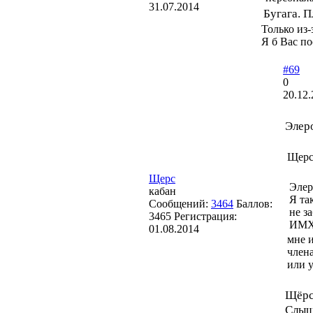
31.07.2014
Бугага. 
Только из-э
Я б Вас по
#69
0
20.12.
Элер
Щерс
Щерс
Элер
кабан
Я та
Сообщений:
3464
Баллов:
не з
3465
Регистрация:
ИМХ
01.08.2014
мне и
члена
или у
Щёрс
Слышь