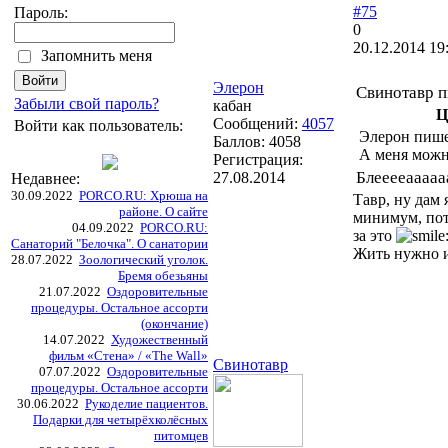
#75
Пароль:
0
20.12.2014 19
Запомнить меня
Элерон
Свинотавр п
Забыли свой пароль?
кабан
Ц
Сообщений:
4057
Войти как пользователь:
Элерон пише
Баллов:
4058
А меня можно
Регистрация:
Блееееаааааааа
27.08.2014
Недавнее:
30.09.2022
PORCO.RU: Хрюша на
Тавр, ну дам
районе. О сайте
минимум, пот
04.09.2022
PORCO.RU:
за это
Санаторий "Белочка". О санатории
Жить нужно и
28.07.2022
Зоологический уголок.
Бремя обезьяны
21.07.2022
Оздоровительные
процедуры. Остальное ассорти
(окончание)
14.07.2022
Художественный
фильм «Стена» / «The Wall»
Свинотавр
07.07.2022
Оздоровительные
процедуры. Остальное ассорти
30.06.2022
Рукоделие пациентов.
Подарки для четырёхколёсных
питомцев