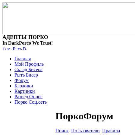
АДЕПТЫ ПОРКО
In DarkPorco We Trust!
Главная
Мой Профиль
Склад Бисера
Рыть Бисер
Форум
Бложики
Картинки
Развед.Опрос
Порко Соц.сеть
ПоркоФорум
Поиск
Пользователи
Правила