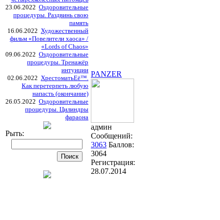
23.06.2022
Оздоровительные
процедуры. Раздвинь свою
память
16.06.2022
Художественный
фильм «Повелители хаоса» /
«Lords of Chaos»
09.06.2022
Оздоровительные
процедуры. Тренажёр
интуиции
PANZER
02.06.2022
ХрестоматьЕё™.
Как перетерпеть любую
напасть (окончание)
26.05.2022
Оздоровительные
процедуры. Цилиндры
фараона
админ
Рыть:
Сообщений:
3063
Баллов:
3064
Регистрация:
28.07.2014