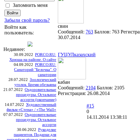
Запомнить меня
Забыли свой пароль?
свин
Войти как
Сообщений:
763
Баллов:
763
Регистра
пользователь:
30.07.2014
Недавнее:
ГУЦУЛказахский
30.09.2022
PORCO.RU:
Хрюша на районе. О сайте
04.09.2022
PORCO.RU:
Санаторий "Белочка". О
санатории
28.07.2022
Зоологический
кабан
уголок. Бремя обезьяны
Сообщений:
2104
Баллов:
2105
21.07.2022
Оздоровительные
Регистрация:
26.08.2014
процедуры. Остальное
ассорти (окончание)
14.07.2022
Художественный
#15
фильм «Стена» / «The Wall»
0
07.07.2022
Оздоровительные
14.11.2014 13:38:11
процедуры. Остальное
ассорти
30.06.2022
Рукоделие
пациентов. Подарки для
четырёхколёсных питомцев