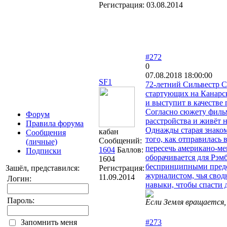
Регистрация:
03.08.2014
#272
0
07.08.2018 18:00:00
SF1
72-летний Сильвестр С
стартующих на Канарск
и выступит в качестве
Согласно сюжету фильм
Форум
расстройства и живёт 
Правила форума
Однажды старая знаком
кабан
Сообщения
того, как отправилась 
Сообщений:
(личные)
пересечь американо-ме
1604
Баллов:
Подписки
оборачивается для Рэм
1604
беспринципными предс
Зашёл, представился:
Регистрация:
журналистом, чья свод
11.09.2014
Логин:
навыки, чтобы спасти д
Пароль:
Если Земля вращается,
Запомнить меня
#273