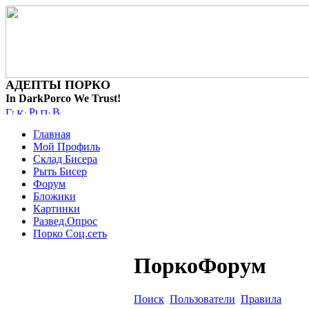
АДЕПТЫ ПОРКО
In DarkPorco We Trust!
Главная
Мой Профиль
Склад Бисера
Рыть Бисер
Форум
Бложики
Картинки
Развед.Опрос
Порко Соц.сеть
ПоркоФорум
Поиск
Пользователи
Правила