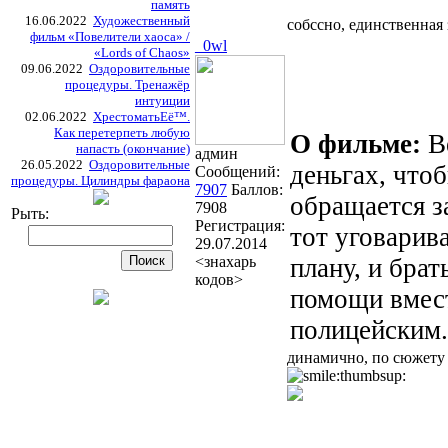
память
16.06.2022
Художественный
собссно, единственная 
фильм «Повелители хаоса» /
_0wl
«Lords of Chaos»
09.06.2022
Оздоровительные
процедуры. Тренажёр
интуиции
02.06.2022
ХрестоматьЕё™.
Как перетерпеть любую
О фильме:
В
напасть (окончание)
админ
26.05.2022
Оздоровительные
деньгах, что
Сообщений:
процедуры. Цилиндры фараона
7907
Баллов:
обращается з
7908
Рыть:
Регистрация:
тот уговарива
29.07.2014
<знахарь
плану, и бра
кодов>
помощи вмест
полицейским.
динамично, по сюжету 