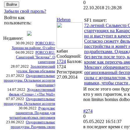
0
22.10.2018 21:28:28
Забыли свой пароль?
Войти как
Hebron
SF1 пишет:
пользователь:
72-летний Сильвестр С
стартующих на Канарск
но и выступит в качес
Недавнее:
Согласно сюжету фильм
30.09.2022
PORCO.RU:
расстройства и живёт
Хрюша на районе. О сайте
кабан
подработками. Однажды
04.09.2022
PORCO.RU:
Сообщений:
без вести после того,
Санаторий "Белочка". О
1724
Баллов:
санатории
кроме как пересечь ам
28.07.2022
Зоологический
1724
Мексику оборачивается
уголок. Бремя обезьяны
Регистрация:
организованный беспр
21.07.2022
Оздоровительные
27.09.2014
силы с журналистом, ч
процедуры. Остальное ассорти
навыки, чтобы спасти 
(окончание)
И после этого они буд
14.07.2022
Художественный
кто у них гарантом, и 
фильм «Стена» / «The Wall»
07.07.2022
Оздоровительные
non limitus homius dolbo
процедуры. Остальное ассорти
30.06.2022
Рукоделие
#274
пациентов. Подарки для
0
четырёхколёсных питомцев
05.05.2022 16:51:37
23.06.2022
Оздоровительные
в последнее время с пу
процедуры. Раздвинь свою