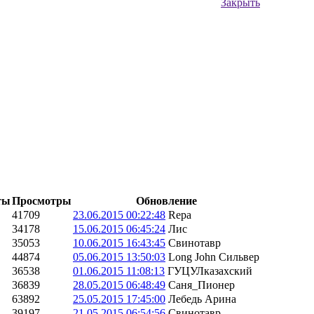
Закрыть
ты
Просмотры
Обновление
41709
23.06.2015 00:22:48
Repa
34178
15.06.2015 06:45:24
Лис
35053
10.06.2015 16:43:45
Свинотавр
44874
05.06.2015 13:50:03
Long John Сильвер
36538
01.06.2015 11:08:13
ГУЦУЛказахский
36839
28.05.2015 06:48:49
Саня_Пионер
63892
25.05.2015 17:45:00
Лебедь Арина
39197
21.05.2015 06:54:56
Свинотавр