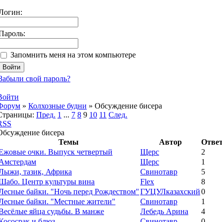
Логин:
Пароль:
Запомнить меня на этом компьютере
Забыли свой пароль?
Войти
Форум
»
Колхозные будни
»
Обсуждение бисера
Страницы:
Пред.
1
...
7
8
9
10
11
След.
RSS
Обсуждение бисера
Темы
Автор
Отве
Ежовые очки. Выпуск четвертый
Щерс
2
Амстердам
Щерс
1
Лыжи, тазик, Африка
Свинотавр
5
Шабо. Центр культуры вина
Flex
8
Лесные байки. "Ночь перед Рождеством"
ГУЦУЛказахский
0
Лесные байки. "Местные жители"
Свинотавр
1
Весёлые яйца судьбы. В манже
Лебедь Арина
4
Кососрак и блюз
Свинотавр
0