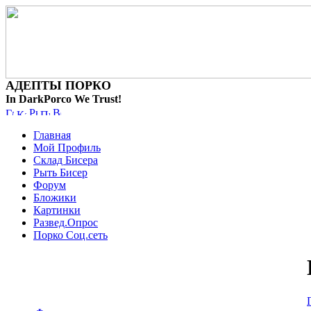
АДЕПТЫ ПОРКО
In DarkPorco We Trust!
Главная
Мой Профиль
Склад Бисера
Рыть Бисер
Форум
Бложики
Картинки
Развед.Опрос
Порко Соц.сеть