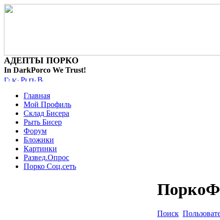
АДЕПТЫ ПОРКО
In DarkPorco We Trust!
Главная
Мой Профиль
Склад Бисера
Рыть Бисер
Форум
Бложики
Картинки
Развед.Опрос
Порко Соц.сеть
ПоркоФ
Поиск
Пользоват