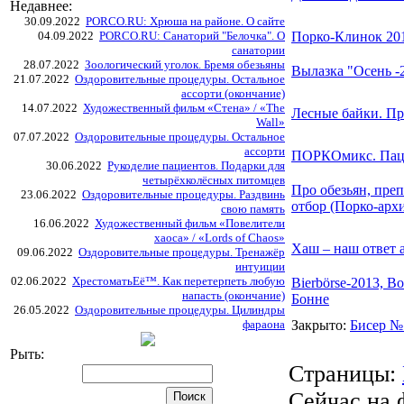
Недавнее:
30.09.2022
PORCO.RU: Хрюша на районе. О сайте
04.09.2022
PORCO.RU: Санаторий "Белочка". О
Порко-Клинок 20
санатории
28.07.2022
Зоологический уголок. Бремя обезьяны
Вылазка "Осень -
21.07.2022
Оздоровительные процедуры. Остальное
ассорти (окончание)
14.07.2022
Художественный фильм «Стена» / «The
Лесные байки. П
Wall»
07.07.2022
Оздоровительные процедуры. Остальное
ассорти
ПОРКОмикс. Паца
30.06.2022
Рукоделие пациентов. Подарки для
четырёхколёсных питомцев
Про обезьян, пре
23.06.2022
Оздоровительные процедуры. Раздвинь
отбор (Порко-арх
свою память
16.06.2022
Художественный фильм «Повелители
хаоса» / «Lords of Chaos»
Хаш – наш ответ 
09.06.2022
Оздоровительные процедуры. Тренажёр
интуиции
02.06.2022
ХрестоматьЕё™. Как перетерпеть любую
Bierbörse-2013, B
напасть (окончание)
Бонне
26.05.2022
Оздоровительные процедуры. Цилиндры
фараона
Закрыто
:
Бисер №
Рыть:
Страницы:
Сейчас на 