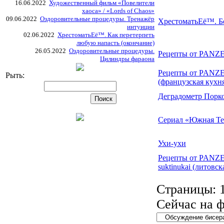
16.06.2022
Художественный фильм «Повелители
хаоса» / «Lords of Chaos»
09.06.2022
Оздоровительные процедуры. Тренажёр
ХрестоматьЕё™. Б
интуиции
02.06.2022
ХрестоматьЕё™. Как перетерпеть
любую напасть (окончание)
26.05.2022
Оздоровительные процедуры.
Рецепты от PANZE
Цилиндры фараона
Рецепты от PANZER
Рыть:
(французская кухн
Деградометр Порк
Сериал «Южная Те
Ухи-ухи
Рецепты от PANZER
suktinukai (литовск
Страницы:
Сейчас на 