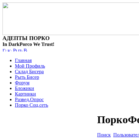
АДЕПТЫ ПОРКО
In DarkPorco We Trust!
Главная
Мой Профиль
Склад Бисера
Рыть Бисер
Форум
Бложики
Картинки
Развед.Опрос
Порко Соц.сеть
ПоркоФ
Поиск
Пользовате