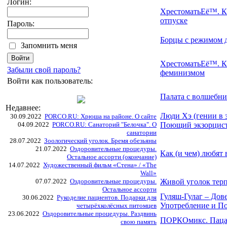
Логин:
ХрестоматьЕё™. Ка
отпуске
Пароль:
Борцы с режимом д
Запомнить меня
ХрестоматьЕё™. К
Забыли свой пароль?
феминизмом
Войти как пользователь:
Палата с волшебни
Недавнее:
Люди Хэ (гении в 
30.09.2022
PORCO.RU: Хрюша на районе. О сайте
04.09.2022
PORCO.RU: Санаторий "Белочка". О
Поющий экзорцис
санатории
28.07.2022
Зоологический уголок. Бремя обезьяны
21.07.2022
Оздоровительные процедуры.
Как (и чем) любят
Остальное ассорти (окончание)
14.07.2022
Художественный фильм «Стена» / «The
Wall»
07.07.2022
Оздоровительные процедуры.
Живой уголок тер
Остальное ассорти
Гуляш-Гулаг – Дов
30.06.2022
Рукоделие пациентов. Подарки для
Употребление и П
четырёхколёсных питомцев
23.06.2022
Оздоровительные процедуры. Раздвинь
ПОРКОмикс. Пацан
свою память