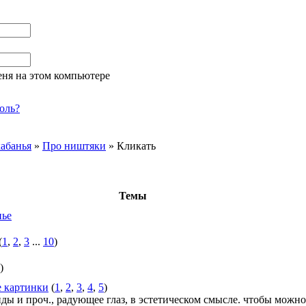
ня на этом компьютере
оль?
абанья
»
Про ништяки
»
Кликать
Темы
нье
(
1
,
2
,
3
...
10
)
)
е картинки
(
1
,
2
,
3
,
4
,
5
)
ды и проч., радующее глаз, в эстетическом смысле. чтобы можно