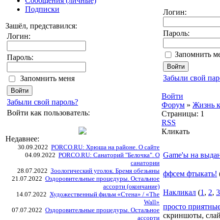
Сообщения (личные)
Подписки
Логин:
Зашёл, представился:
Пароль:
Логин:
Запомнить ме
Пароль:
Забыли свой пар
Запомнить меня
Войти
Забыли свой пароль?
Форум
»
Жизнь к
Войти как пользователь:
Страницы:
1
RSS
Кликать
Недавнее:
30.09.2022
PORCO.RU: Хрюша на районе. О сайте
Game'ы на выда
04.09.2022
PORCO.RU: Санаторий "Белочка". О
санатории
28.07.2022
Зоологический уголок. Бремя обезьяны
ффсем фтыкать!
21.07.2022
Оздоровительные процедуры. Остальное
ассорти (окончание)
Накликал
(
1
,
2
,
3
14.07.2022
Художественный фильм «Стена» / «The
Wall»
просто приятны
07.07.2022
Оздоровительные процедуры. Остальное
скриншоты, слай
ассорти