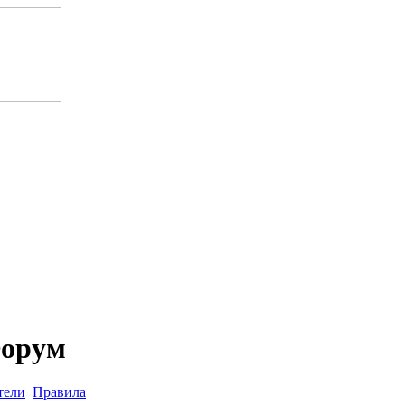
орум
тели
Правила