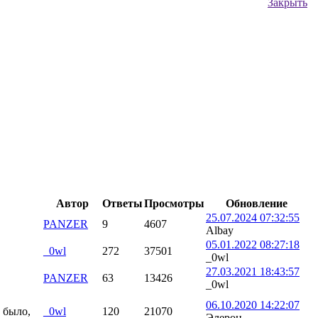
Закрыть
Автор
Ответы
Просмотры
Обновление
25.07.2024 07:32:55
PANZER
9
4607
Albay
05.01.2022 08:27:18
_0wl
272
37501
_0wl
27.03.2021 18:43:57
PANZER
63
13426
_0wl
06.10.2020 14:22:07
 было,
_0wl
120
21070
Элерон