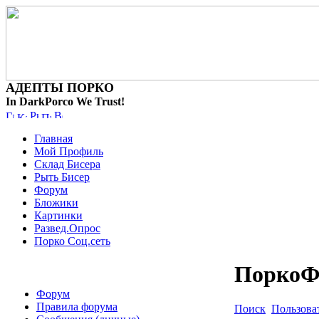
АДЕПТЫ ПОРКО
In DarkPorco We Trust!
Главная
Мой Профиль
Склад Бисера
Рыть Бисер
Форум
Бложики
Картинки
Развед.Опрос
Порко Соц.сеть
ПоркоФ
Форум
Правила форума
Поиск
Пользова