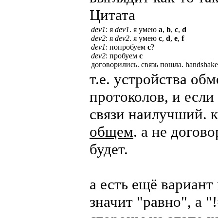
Цитата
dev1
: я
dev1
. я умею
a
,
b
,
c
,
d
dev2
: я
dev2
. я умею
c
,
d
,
e
,
f
dev1
: попробуем
c
?
dev2
: пробуем
c
договорились. связь пошла. handshake
т.е. устройства о
протоколов, и если
связи наилучший. 
общем
. а не догов
будет.
а есть ещё вариант
значит "равно", а "