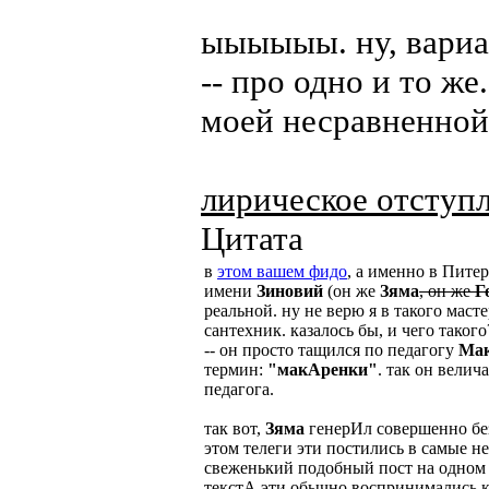
ыыыыыы. ну, вариа
-- про одно и то ж
моей несравненно
лирическое отступ
Цитата
в
этом вашем фидо
, а именно в Пите
имени
Зиновий
(он же
Зяма
, он же
Г
реальной. ну не верю я в такого маст
сантехник. казалось бы, и чего такого
-- он просто тащился по педагогу
Мак
термин:
"макАренки"
. так он вели
педагога.
так вот,
Зяма
генерИл совершенно бе
этом телеги эти постились в самые н
свеженький подобный пост на одном 
текстА эти обычно воспринимались к