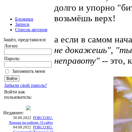
долго и упорно "би
возьмёшь верх!
Бложики
Записи
Список авторов
а если в самом нач
Зашёл, представился:
Логин:
не докажешь"
,
"ты
неправоту"
-- это, 
Пароль:
Запомнить меня
Забыли свой пароль?
Войти как
пользователь:
Недавнее:
30.09.2022
PORCO.RU:
Хрюша на районе. О сайте
04.09.2022
PORCO.RU:
Санаторий "Белочка". О