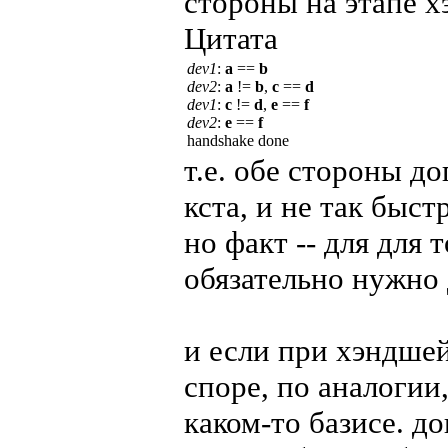
стороны на этапе 
Цитата
dev1
:
a
==
b
dev2
:
a
!=
b
,
c
==
d
dev1
:
c
!=
d
,
e
==
f
dev2
:
e
==
f
handshake done
т.е. обе стороны д
кста, и не так быст
но факт -- для для 
обязательно нужно 
и если при хэндшей
споре, по аналогии
каком-то базисе. д