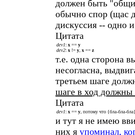
должен быть "общий
обычно спор (щас д
дискуссия -- одно и
Цитата
dev1
:
x
==
y
dev2
:
x
!=
y
,
x
==
z
т.е. одна сторона в
несогласна, выдвига
третьем шаге долж
шаге в ход должны
Цитата
dev1
:
x
==
y
, потому что {бла-бла-бла
и тут я не имею вв
них я
упоминал, ко