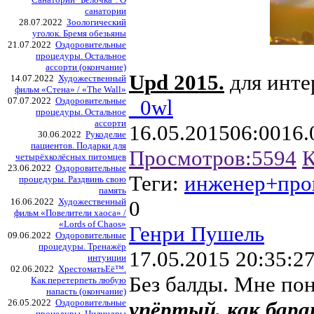
санатории
28.07.2022
Зоологический
уголок. Бремя обезьяны
21.07.2022
Оздоровительные
процедуры. Остальное
ассорти (окончание)
Upd 2015.
для инт
14.07.2022
Художественный
фильм «Стена» / «The Wall»
07.07.2022
Оздоровительные
_0wl
процедуры. Остальное
ассорти
16.05.2015
06:00
16.
30.06.2022
Рукоделие
пациентов. Подарки для
Просмотров:
5594
К
четырёхколёсных питомцев
23.06.2022
Оздоровительные
Теги:
инженер+про
процедуры. Раздвинь свою
память
16.06.2022
Художественный
0
фильм «Повелители хаоса» /
«Lords of Chaos»
Генри Пушель
09.06.2022
Оздоровительные
процедуры. Тренажёр
17.05.2015 20:35:2
интуиции
02.06.2022
ХрестоматьЕё™.
Без балды. Мне пон
Как перетерпеть любую
напасть (окончание)
26.05.2022
Оздоровительные
упёртый, как бара
процедуры. Цилиндры