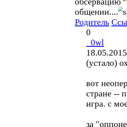
обсервацию
общении....
Родитель
Ссы
0
_0wl
18.05.2015
(устало) ох
вот неопер
стране -- 
игра. с мо
за "оппоне