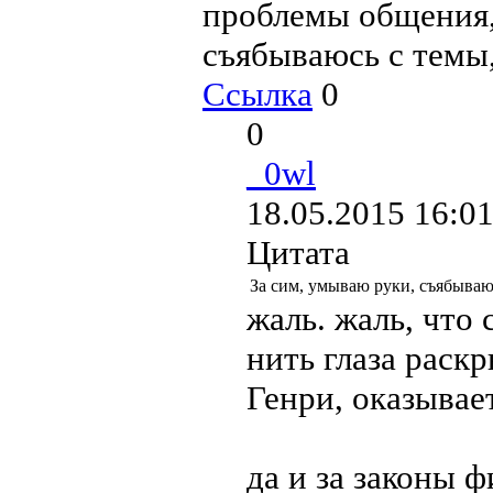
проблемы общения,
съябываюсь с темы,
Ссылка
0
0
_0wl
18.05.2015 16:01
Цитата
За сим, умываю руки, съябываюс
жаль. жаль, что 
нить глаза раскр
Генри, оказывае
да и за законы ф