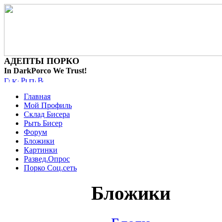
АДЕПТЫ ПОРКО
In DarkPorco We Trust!
Главная
Мой Профиль
Склад Бисера
Рыть Бисер
Форум
Бложики
Картинки
Развед.Опрос
Порко Соц.сеть
Бложики