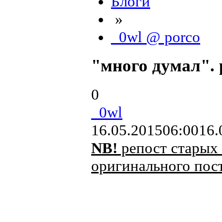
Блоги
»
_0wl @ porco
"много думал". 
0
_0wl
16.05.2015
06:00
16.
NB!
репост старых 
оригинального пост