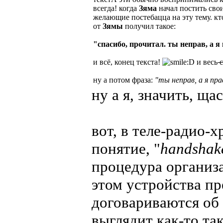
всегда! когда
Зяма
начал постить сво
желающие постебацца на эту тему. кт
от
Зямы
получил такое:
"спасибо, прочитал. ты неправ, а я
и всё, конец текста!
и весь
с
ну а потом фраза:
"ты неправ, а я пр
ну а я, значить, ща
вот, в теле-радио-
понятие, "
handshak
процедура организ
этом устройства пр
договариваются об 
выглядит как-то та