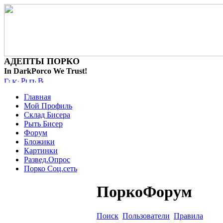
АДЕПТЫ ПОРКО
In DarkPorco We Trust!
Главная
Мой Профиль
Склад Бисера
Рыть Бисер
Форум
Бложики
Картинки
Развед.Опрос
Порко Соц.сеть
ПоркоФорум
Поиск
Пользователи
Правила