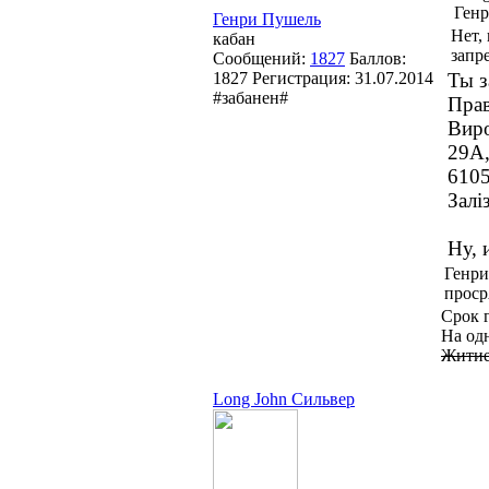
Генр
Генри Пушель
Нет, 
кабан
запр
Сообщений:
1827
Баллов:
1827
Регистрация:
31.07.2014
Ты з
#забанен#
Прав
Виро
29А,
6105
Залі
Ну, 
Генри
прос
Срок г
На одн
Житие 
Long John Сильвер