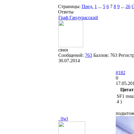
Страницы:
Пред.
1
...
5
6
7
8
9
...
26
С
Ответы
Граф Гандурасский
свин
Сообщений:
763
Баллов:
763
Регист
30.07.2014
#182
0
17.05.20
Цитат
SF1 пиш
4 )
подытож
_0wl