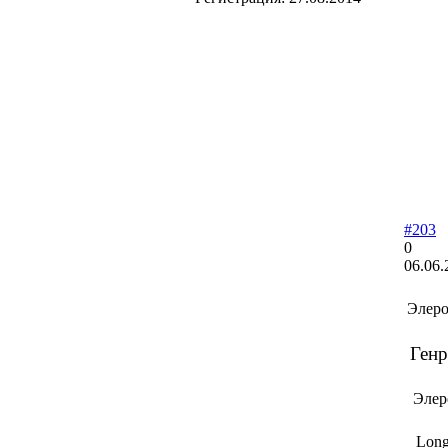
#203
0
06.06.
Элеро
Генр
Элер
Long