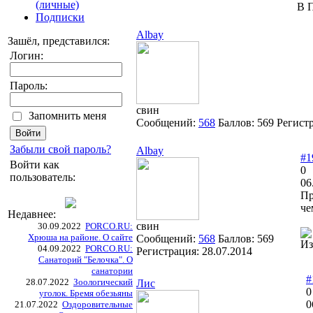
(личные)
В П
Подписки
Albay
Зашёл, представился:
Логин:
Пароль:
свин
Запомнить меня
Сообщений:
568
Баллов:
569
Регист
Забыли свой пароль?
Albay
#1
Войти как
0
пользователь:
06
Пр
че
Недавнее:
свин
30.09.2022
PORCO.RU:
Хрюша на районе. О сайте
Сообщений:
568
Баллов:
569
Из
04.09.2022
PORCO.RU:
Регистрация:
28.07.2014
Санаторий "Белочка". О
санатории
#
28.07.2022
Зоологический
Лис
0
уголок. Бремя обезьяны
0
21.07.2022
Оздоровительные