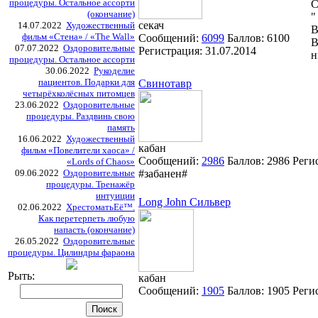
процедуры. Остальное ассорти
С
(окончание)
"
секач
14.07.2022
Художественный
В
фильм «Стена» / «The Wall»
Сообщений:
6099
Баллов:
6100
В
07.07.2022
Оздоровительные
Регистрация:
31.07.2014
н
процедуры. Остальное ассорти
30.06.2022
Рукоделие
пациентов. Подарки для
Свинотавр
четырёхколёсных питомцев
23.06.2022
Оздоровительные
процедуры. Раздвинь свою
память
16.06.2022
Художественный
кабан
фильм «Повелители хаоса» /
Сообщений:
2986
Баллов:
2986
Реги
«Lords of Chaos»
09.06.2022
Оздоровительные
#забанен#
процедуры. Тренажёр
интуиции
Long John Сильвер
02.06.2022
ХрестоматьЕё™.
Как перетерпеть любую
напасть (окончание)
26.05.2022
Оздоровительные
процедуры. Цилиндры фараона
Рыть:
кабан
Сообщений:
1905
Баллов:
1905
Реги