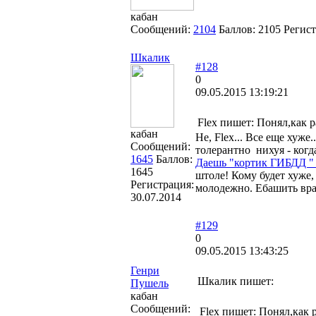
кабан
Сообщений:
2104
Баллов:
2105
Регис
Шкалик
#128
0
09.05.2015 13:19:21
Flex пишет: Понял,как р
кабан
Не, Flex... Все еще хуже.
Сообщений:
толерантно нихуя - когд
1645
Баллов:
Даешь "кортик ГИБДД " 
1645
штоле! Кому будет хуже,
Регистрация:
молодежно. Ебашить враг
30.07.2014
#129
0
09.05.2015 13:43:25
Генри
Шкалик пишет:
Пушель
кабан
Сообщений:
Flex пишет: Понял,как 