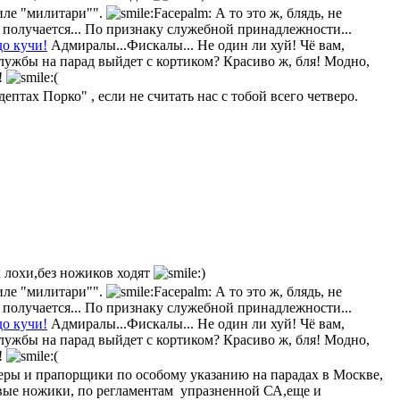
силе "милитари"".
А то это ж, блядь, не
 получается... По признаку служебной принадлежности...
до кучи!
Адмиралы...Фискалы... Не один ли хуй! Чё вам,
лужбы на парад выйдет с кортиком? Красиво ж, бля! Модно,
!
тах Порко" , если не считать нас с тобой всего четверо.
к лохи,без ножиков ходят
силе "милитари"".
А то это ж, блядь, не
 получается... По признаку служебной принадлежности...
до кучи!
Адмиралы...Фискалы... Не один ли хуй! Чё вам,
лужбы на парад выйдет с кортиком? Красиво ж, бля! Модно,
!
церы и прапорщики по особому указанию на парадах в Москве,
ковые ножики, по регламентам упразненной СА,еще и