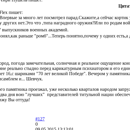
Цита
Flex пишет:
Впервые за много лет посмотрел парад.Скажите,а сейчас кортик
у других нет.Это что ,типа наградного оружия?Или по родам во
 выпускников военных академий.
онял,как раньше "ромб"...Теперь понятно,почему у одних есть,а
ород, погода замечательная, солнечная и реальное ощущение ко
 мне реально стыдно перед карикатурным психиатором и его еди
ет 16,с шариками "70 лет великой Победе". Вечером у памятник
нсамблем и... Шевчук.
ого памятника проезжал, уже несколько кварталов народом запр
два дня вою "лучших" представителей титульной нации обеспе
вижу Вы оттуда!
#127
0
09.05.2015 13:13:01