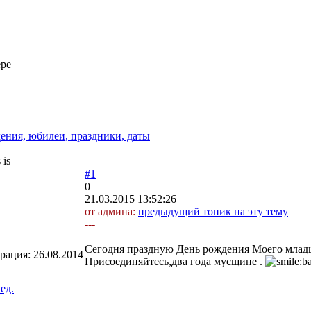
ере
ения, юбилеи, праздники, даты
is
#1
0
21.03.2015 13:52:26
от админа:
предыдущий топик на эту тему
---
Сегодня праздную День рождения Моего младш
трация:
26.08.2014
Присоединяйтесь,два года мусщине .
ед.