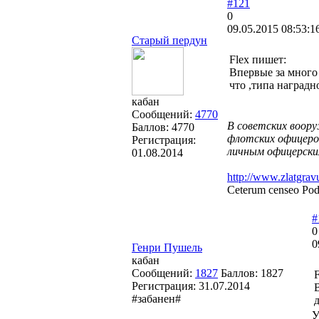
#121
0
09.05.2015 08:53:1
Старый пердун
Flex пишет:
Впервые за много
что ,типа наград
кабан
Сообщений:
4770
В советских воор
Баллов:
4770
флотских офицеров
Регистрация:
личным офицерским
01.08.2014
http://www.zlatgravu
Ceterum censeo Pod
#
0
0
Генри Пушель
кабан
Сообщений:
1827
Баллов:
1827
Регистрация:
31.07.2014
#забанен#
У