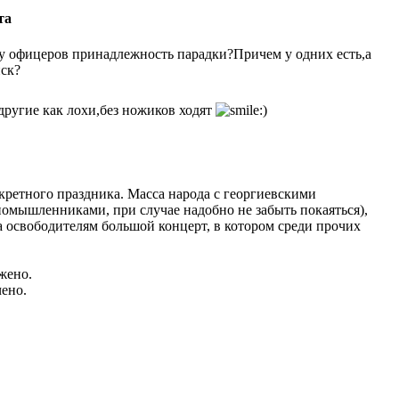
та
 у офицеров принадлежность парадки?Причем у одних есть,а
йск?
 другие как лохи,без ножиков ходят
нкретного праздника. Масса народа с георгиевскими
номышленниками, при случае надобно не забыть покаяться),
а освободителям большой концерт, в котором среди прочих
ужено.
чено.