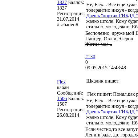
1827
Баллов:
Не, Flex... Все еще хуже.
1827
толерантно нихуя - ког
Регистрация:
Даешь "кортик ГИБДД " 
31.07.2014
жалко штоле! Кому буде
#забанен#
стильно, молодежно. Еба
Бесполезно, друже мой Ш
Панцер, Овл и Элерон.
Житие мое...
#130
0
09.05.2015 14:48:48
Шкалик пишет:
Flex
кабан
Сообщений:
Flex пишет: Понял,как 
1506
Баллов:
Не, Flex... Все еще хуже.
1507
толерантно нихуя - ког
Регистрация:
Даешь "кортик ГИБДД " 
26.08.2014
жалко штоле! Кому буде
стильно, молодежно. Еба
Если честно,то все зап
Ленинграде, др. города