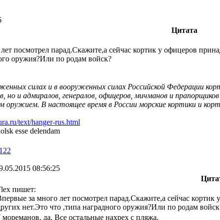
6
Цитата
 лет посмотрел парад.Скажите,а сейчас кортик у офицеров прина
ного оружия?Или по родам войск?
уженных силах и в вооруженных силах Российской Федерации ко
, но и адмиралов, генералов, офицеров, мичманов и прапорщиков 
 оружием. В настоящее время в России морские кортики и корт
ra.ru/text/hanger-rus.html
olsk esse delendam
122
9.05.2015 08:56:25
Цита
Flex пишет:
Впервые за много лет посмотрел парад.Скажите,а сейчас кортик 
других нет.Это что ,типа наградного оружия?Или по родам войск
 мореманов, да. Все остальные нахрех с пляжа.