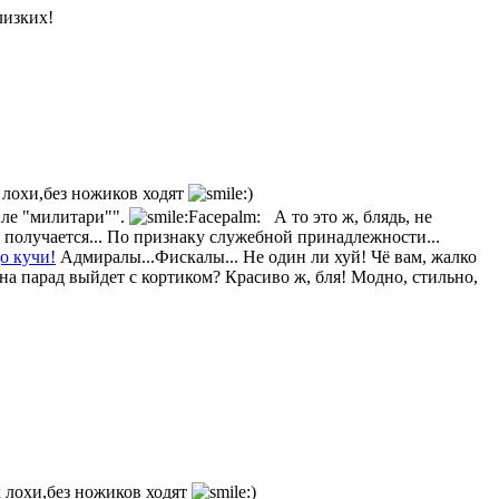
лизких!
к лохи,без ножиков ходят
иле "милитари"".
А то это ж, блядь, не
 получается... По признаку служебной принадлежности...
о кучи!
Адмиралы...Фискалы... Не один ли хуй! Чё вам, жалко
а парад выйдет с кортиком? Красиво ж, бля! Модно, стильно,
к лохи,без ножиков ходят