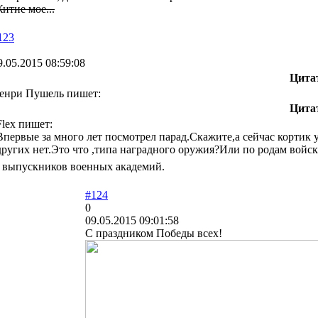
итие мое...
123
9.05.2015 08:59:08
Цита
енри Пушель пишет:
Цита
Flex пишет:
Впервые за много лет посмотрел парад.Скажите,а сейчас кортик
других нет.Это что ,типа наградного оружия?Или по родам войск
 выпускников военных академий.
#124
0
09.05.2015 09:01:58
С праздником Победы всех!