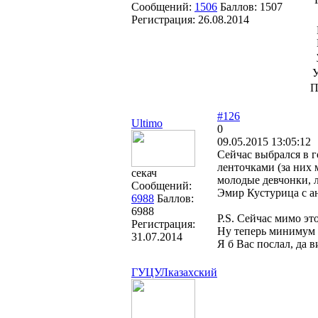
Сообщений:
1506
Баллов:
1507
Регистрация:
26.08.2014
У
П
#126
Ultimo
0
09.05.2015 13:05:12
Сейчас выбрался в г
ленточками (за них
секач
молодые девчонки, л
Сообщений:
Эмир Кустурица с а
6988
Баллов:
6988
P.S. Сейчас мимо эт
Регистрация:
Ну теперь минимум 
31.07.2014
Я б Вас послал, да 
ГУЦУЛказахский