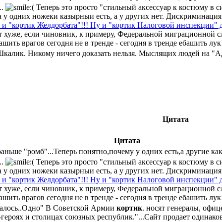
..
Теперь это просто "стильный аксессуар к костюму в 
да у одних ножеки казырныи есть, а у других нет. Дискриминация
и "кортик Желдорбата"!!! Ну и "кортик Налоговой инспекции" 
т хуже, если чиновник, к примеру, Федеральной миграционной с
шить врагов сегодня не в тренде - сегодня в тренде ебашить лук
калик. Никому ничего доказать нельзя. Мыслящих людей на "Адеп
Цитата
Цитата
раньше "ромб"...Теперь понятно,почему у одних есть,а другие ка
..
Теперь это просто "стильный аксессуар к костюму в 
да у одних ножеки казырныи есть, а у других нет. Дискриминация
и "кортик Желдорбата"!!! Ну и "кортик Налоговой инспекции" 
т хуже, если чиновник, к примеру, Федеральной миграционной с
шить врагов сегодня не в тренде - сегодня в тренде ебашить лук
уталось..Одно" В Советской Армии
кортик
. носят генералы, офи
х-героях и столицах союзных республик."...Сайт продает одина