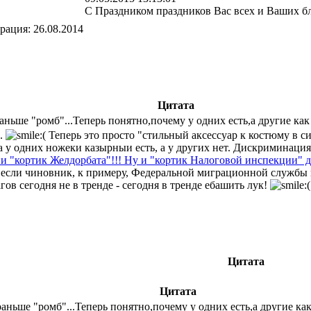
С Праздником праздников Вас всех и Ваших б
трация:
26.08.2014
Цитата
аньше "ромб"...Теперь понятно,почему у одних есть,а другие ка
..
Теперь это просто "стильный аксессуар к костюму в с
а у одних ножеки казырныи есть, а у других нет. Дискриминация
и "кортик Желдорбата"!!! Ну и "кортик Налоговой инспекции" д
 если чиновник, к примеру, Федеральной миграционной службы н
ов сегодня не в тренде - сегодня в тренде ебашить лук!
Цитата
Цитата
раньше "ромб"...Теперь понятно,почему у одних есть,а другие ка