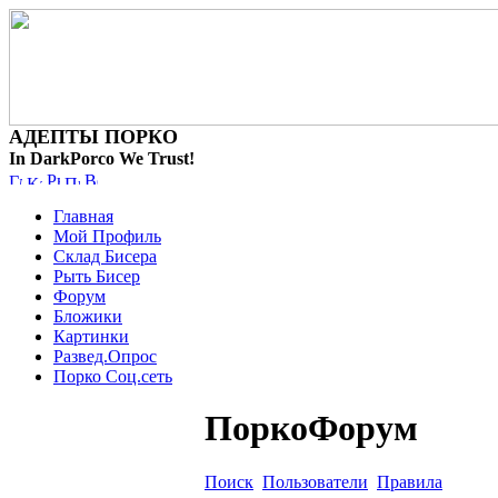
АДЕПТЫ ПОРКО
In DarkPorco We Trust!
Главная
Мой Профиль
Склад Бисера
Рыть Бисер
Форум
Бложики
Картинки
Развед.Опрос
Порко Соц.сеть
ПоркоФорум
Поиск
Пользователи
Правила