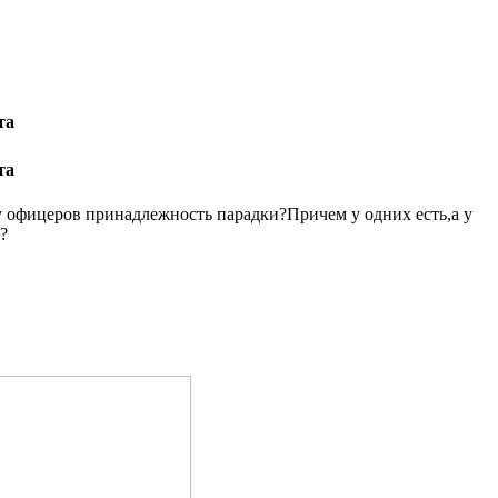
та
та
 у офицеров принадлежность парадки?Причем у одних есть,а у
?