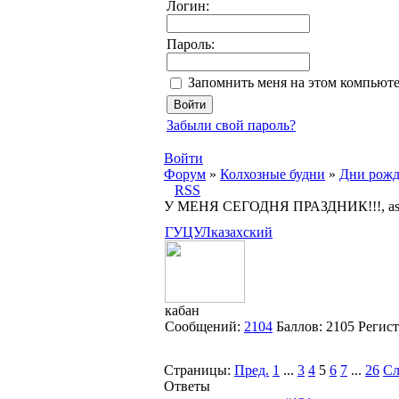
Логин:
Пароль:
Запомнить меня на этом компьют
Забыли свой пароль?
Войти
Форум
»
Колхозные будни
»
Дни рожд
RSS
У МЕНЯ СЕГОДНЯ ПРАЗДНИК!!!, as 
ГУЦУЛказахский
кабан
Сообщений:
2104
Баллов:
2105
Регис
Страницы:
Пред.
1
...
3
4
5
6
7
...
26
Сл
Ответы