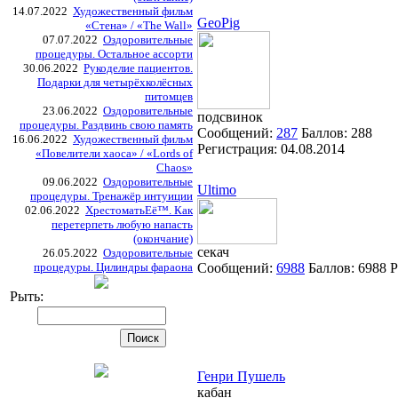
14.07.2022
Художественный фильм
GeoPig
«Стена» / «The Wall»
07.07.2022
Оздоровительные
процедуры. Остальное ассорти
30.06.2022
Рукоделие пациентов.
Подарки для четырёхколёсных
питомцев
23.06.2022
Оздоровительные
подсвинок
процедуры. Раздвинь свою память
Сообщений:
287
Баллов:
288
16.06.2022
Художественный фильм
Регистрация:
04.08.2014
«Повелители хаоса» / «Lords of
Chaos»
09.06.2022
Оздоровительные
Ultimo
процедуры. Тренажёр интуиции
02.06.2022
ХрестоматьЕё™. Как
перетерпеть любую напасть
(окончание)
секач
26.05.2022
Оздоровительные
процедуры. Цилиндры фараона
Сообщений:
6988
Баллов:
6988
Р
Рыть:
Генри Пушель
кабан