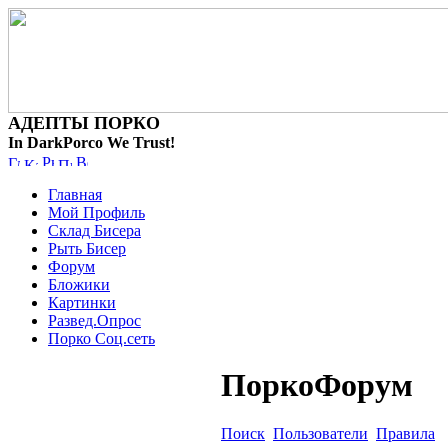
АДЕПТЫ ПОРКО
In DarkPorco We Trust!
Главная
Мой Профиль
Склад Бисера
Рыть Бисер
Форум
Бложики
Картинки
Развед.Опрос
Порко Соц.сеть
ПоркоФорум
Поиск
Пользователи
Правила