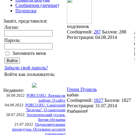
Сообщения (личные)
Подписки
Зашёл, представился:
подсвинок
Логин:
Сообщений:
287
Баллов:
288
Регистрация:
04.08.2014
Пароль:
Запомнить меня
Забыли свой пароль?
Войти как пользователь:
Генри Пушель
Недавнее:
кабан
30.09.2022
PORCO.RU: Хрюша на
Сообщений:
1827
Баллов:
1827
районе. О сайте
04.09.2022
PORCO.RU: Санаторий
Регистрация:
31.07.2014
"Белочка". О санатории
#забанен#
28.07.2022
Зоологический уголок.
Бремя обезьяны
21.07.2022
Оздоровительные
процедуры. Остальное ассорти
(окончание)