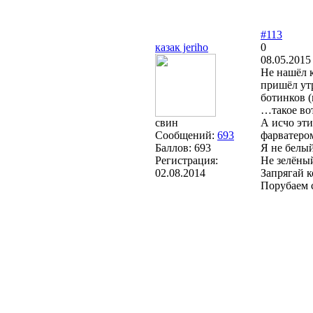
#113
казак jeriho
0
08.05.2015
Не нашёл к
пришёл утр
ботинков (
…такое вот
свин
А исчо эти
Сообщений:
693
фарватеро
Баллов:
693
Я не белый
Регистрация:
Не зелёный
02.08.2014
Запрягай к
Порубаем 