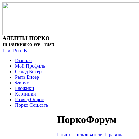
АДЕПТЫ ПОРКО
In DarkPorco We Trust!
Главная
Мой Профиль
Склад Бисера
Рыть Бисер
Форум
Бложики
Картинки
Развед.Опрос
Порко Соц.сеть
ПоркоФорум
Поиск
Пользователи
Правила