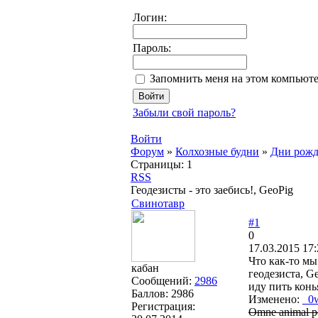
Логин:
Пароль:
Запомнить меня на этом компьют
Забыли свой пароль?
Войти
Форум
»
Колхозные будни
»
Дни рожд
Страницы:
1
RSS
Геодезисты - это заебись!, GeoPig
Свинотавр
#1
0
17.03.2015 17:
Что как-то мы
кабан
геодезиста, G
Сообщений:
2986
иду пить коньяк
Баллов:
2986
Изменено:
_0
Регистрация:
Omne animal pos