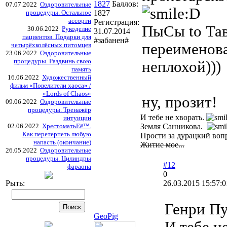
1827
Баллов:
07.07.2022
Оздоровительные
процедуры. Остальное
1827
ассорти
Регистрация:
ПыСы to Тав
30.06.2022
Рукоделие
31.07.2014
пациентов. Подарки для
#забанен#
переименов
четырёхколёсных питомцев
23.06.2022
Оздоровительные
процедуры. Раздвинь свою
неплохой)))
память
16.06.2022
Художественный
фильм «Повелители хаоса» /
«Lords of Chaos»
ну, прозит!
09.06.2022
Оздоровительные
процедуры. Тренажёр
И тебе не хворать.
интуиции
02.06.2022
ХрестоматьЕё™.
Земля Санникова.
Как перетерпеть любую
Прости за дурацкий вопр
напасть (окончание)
Житие мое...
26.05.2022
Оздоровительные
процедуры. Цилиндры
#12
фараона
0
Рыть:
26.03.2015 15:57:0
Генри П
GeoPig