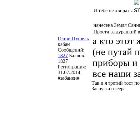
И тебе не хворать.
нанесена Земля Санн
Прости за дурацкий в
а кто этот
Генри Пушель
кабан
(не путай 
Сообщений:
1827
Баллов:
приборы и 
1827
Регистрация:
все наши з
31.07.2014
#забанен#
Так и я третий тост п
Загрузка плеера