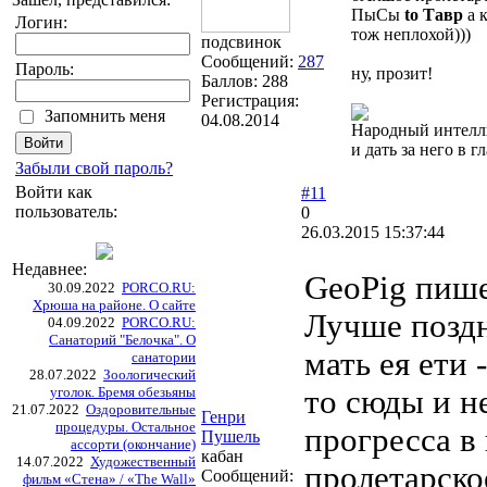
ПыСы
to Тавр
а 
Логин:
тож неплохой)))
подсвинок
Сообщений:
287
Пароль:
ну, прозит!
Баллов:
288
Регистрация:
Запомнить меня
04.08.2014
Народный интелли
и дать за него в гл
Забыли свой пароль?
Войти как
#11
пользователь:
0
26.03.2015 15:37:44
Недавнее:
GeoPig пише
30.09.2022
PORCO.RU:
Хрюша на районе. О сайте
Лучше поздн
04.09.2022
PORCO.RU:
Санаторий "Белочка". О
мать ея ети
санатории
28.07.2022
Зоологический
уголок. Бремя обезьяны
то сюды и не
21.07.2022
Оздоровительные
Генри
процедуры. Остальное
прогресса в
Пушель
ассорти (окончание)
кабан
14.07.2022
Художественный
пролетарско
Сообщений:
фильм «Стена» / «The Wall»