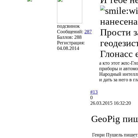
И тебе н
нанесена
подсвинок
Прости з
Сообщений:
287
Баллов:
288
геодезис
Регистрация:
04.08.2014
Глонасс 
а кто этот жпс-Гл
приборы и автомоб
Народный интеллиг
и дать за него в гл
#13
0
26.03.2015 16:32:20
GeoPig пиш
Генри Пушель пишет