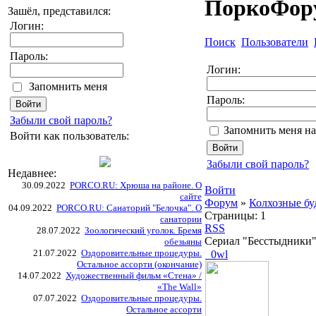
ПоркоФор
Зашёл, представился:
Логин:
Поиск
Пользователи
Пароль:
Логин:
Запомнить меня
Пароль:
Забыли свой пароль?
Запомнить меня на
Войти как пользователь:
Забыли свой пароль?
Недавнее:
30.09.2022
PORCO.RU: Хрюша на районе. О
Войти
сайте
Форум
»
Колхозные бу
04.09.2022
PORCO.RU: Санаторий "Белочка". О
Страницы:
1
санатории
RSS
28.07.2022
Зоологический уголок. Бремя
Сериал "Бесстыдники" 
обезьяны
21.07.2022
Оздоровительные процедуры.
_0wl
Остальное ассорти (окончание)
14.07.2022
Художественный фильм «Стена» /
«The Wall»
07.07.2022
Оздоровительные процедуры.
Остальное ассорти