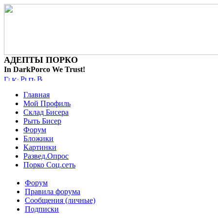
АДЕПТЫ ПОРКО
In DarkPorco We Trust!
Главная
Мой Профиль
Склад Бисера
Рыть Бисер
Форум
Бложики
Картинки
Развед.Опрос
Порко Соц.сеть
Форум
Правила форума
Сообщения (личные)
Подписки