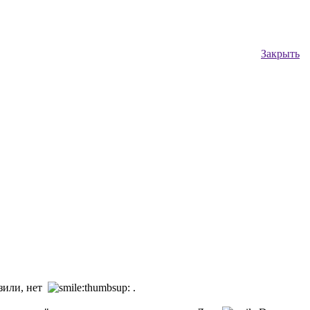
Закрыть
изили, нет
.