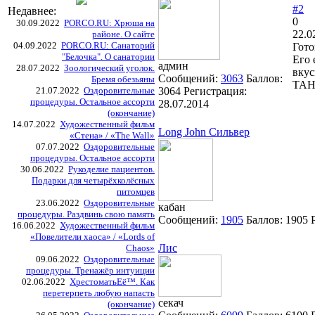
#2
Недавнее:
0
30.09.2022
PORCO.RU: Хрюша на
22.0
районе. О сайте
04.09.2022
PORCO.RU: Санаторий
Гото
"Белочка". О санатории
Его 
админ
28.07.2022
Зоологический уголок.
вкус
Сообщений:
3063
Баллов:
Бремя обезьяны
ТАН
21.07.2022
Оздоровительные
3064
Регистрация:
процедуры. Остальное ассорти
28.07.2014
(окончание)
14.07.2022
Художественный фильм
Long John Сильвер
«Стена» / «The Wall»
07.07.2022
Оздоровительные
процедуры. Остальное ассорти
30.06.2022
Рукоделие пациентов.
Подарки для четырёхколёсных
питомцев
23.06.2022
Оздоровительные
кабан
процедуры. Раздвинь свою память
Сообщений:
1905
Баллов:
1905
16.06.2022
Художественный фильм
«Повелители хаоса» / «Lords of
Лис
Chaos»
09.06.2022
Оздоровительные
процедуры. Тренажёр интуиции
02.06.2022
ХрестоматьЕё™. Как
перетерпеть любую напасть
секач
(окончание)