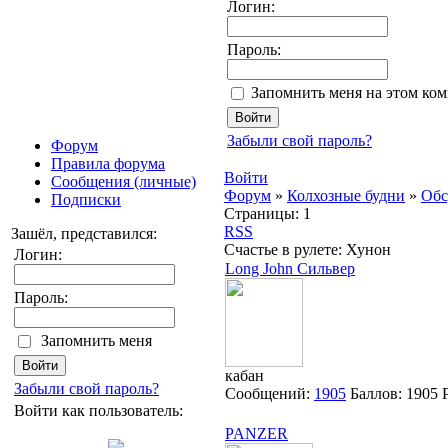
Логин:
Пароль:
Запомнить меня на этом ко
Забыли свой пароль?
Форум
Правила форума
Войти
Сообщения (личные)
Форум
»
Колхозные будни
»
Обс
Подписки
Страницы:
1
RSS
Зашёл, представился:
Счастье в рулете: Хунон
Логин:
Long John Сильвер
Пароль:
Запомнить меня
кабан
Забыли свой пароль?
Сообщений:
1905
Баллов:
1905
Войти как пользователь:
PANZER