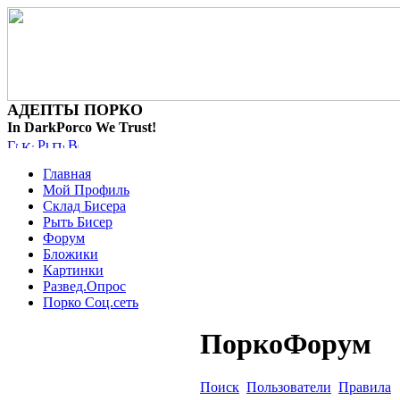
АДЕПТЫ ПОРКО
In DarkPorco We Trust!
Главная
Мой Профиль
Склад Бисера
Рыть Бисер
Форум
Бложики
Картинки
Развед.Опрос
Порко Соц.сеть
ПоркоФорум
Поиск
Пользователи
Правила