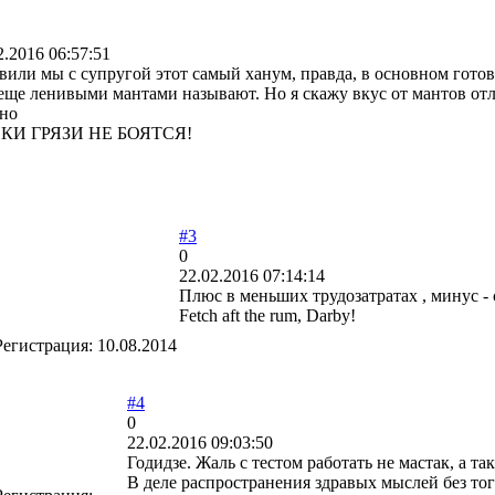
2.2016 06:57:51
вили мы с супругой этот самый ханум, правда, в основном готови
еще ленивыми мантами называют. Но я скажу вкус от мантов отли
но
КИ ГРЯЗИ НЕ БОЯТСЯ!
#3
0
22.02.2016 07:14:14
Плюс в меньших трудозатратах , минус - 
Fetch aft the rum, Darby!
Регистрация:
10.08.2014
#4
0
22.02.2016 09:03:50
Годидзе. Жаль с тестом работать не мастак, а та
В деле распространения здравых мыслей без тог