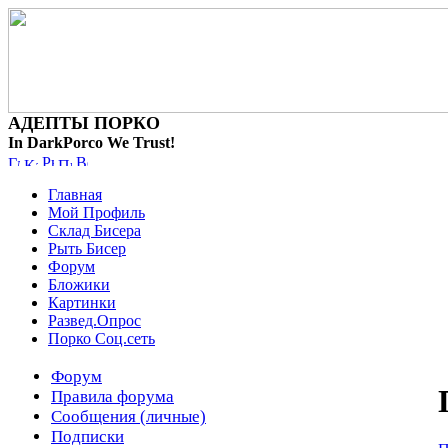
АДЕПТЫ ПОРКО
In DarkPorco We Trust!
Главная
Мой Профиль
Склад Бисера
Рыть Бисер
Форум
Бложики
Картинки
Развед.Опрос
Порко Соц.сеть
Форум
Правила форума
Сообщения (личные)
Подписки