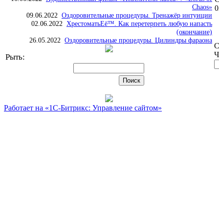
Chaos»
0
09.06.2022
Оздоровительные процедуры. Тренажёр интуиции
02.06.2022
ХрестоматьЕё™. Как перетерпеть любую напасть
(окончание)
26.05.2022
Оздоровительные процедуры. Цилиндры фараона
С
Ч
Рыть:
Работает на «1С-Битрикс: Управление сайтом»