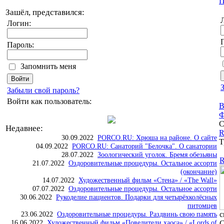
П
Зашёл, представился:
Логин:
Пароль:
Запомнить меня
Забыли свой пароль?
Войти как пользователь:
В
Ф
С
Недавнее:
R
30.09.2022
PORCO.RU: Хрюша на районе. О сайте
Т
04.09.2022
PORCO.RU: Санаторий "Белочка". О санатории
28.07.2022
Зоологический уголок. Бремя обезьяны
R
21.07.2022
Оздоровительные процедуры. Остальное ассорти
(окончание)
14.07.2022
Художественный фильм «Стена» / «The Wall»
07.07.2022
Оздоровительные процедуры. Остальное ассорти
30.06.2022
Рукоделие пациентов. Подарки для четырёхколёсных
питомцев
23.06.2022
Оздоровительные процедуры. Раздвинь свою память
с
16.06.2022
Художественный фильм «Повелители хаоса» / «Lords of
С