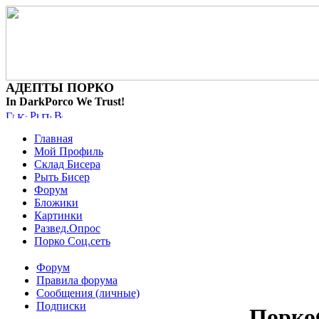
АДЕПТЫ ПОРКО
In DarkPorco We Trust!
Главная
Мой Профиль
Склад Бисера
Рыть Бисер
Форум
Бложики
Картинки
Развед.Опрос
Порко Соц.сеть
Форум
Правила форума
Сообщения (личные)
Подписки
Порко