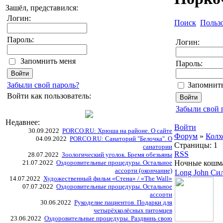
Зашёл, представился:
Логин:
Поиск
Польз
Пароль:
Логин:
Запомнить меня
Пароль:
Забыли свой пароль?
Запомнить
Войти как пользователь:
Забыли свой 
Недавнее:
Войти
30.09.2022
PORCO.RU: Хрюша на районе. О сайте
Форум
»
Колх
04.09.2022
PORCO.RU: Санаторий "Белочка". О
Страницы:
1
санатории
RSS
28.07.2022
Зоологический уголок. Бремя обезьяны
21.07.2022
Оздоровительные процедуры. Остальное
Ночные кошма
ассорти (окончание)
Long John Си
14.07.2022
Художественный фильм «Стена» / «The Wall»
07.07.2022
Оздоровительные процедуры. Остальное
ассорти
30.06.2022
Рукоделие пациентов. Подарки для
четырёхколёсных питомцев
23.06.2022
Оздоровительные процедуры. Раздвинь свою