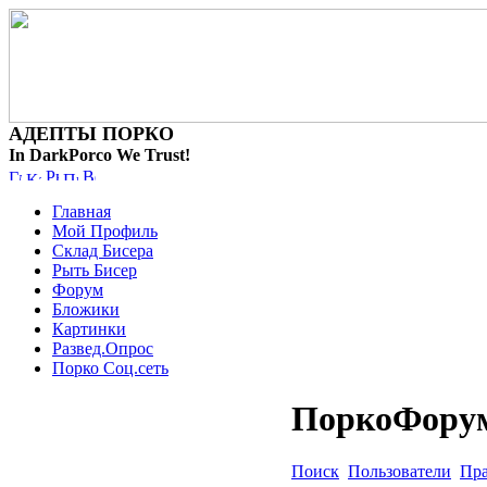
АДЕПТЫ ПОРКО
In DarkPorco We Trust!
Главная
Мой Профиль
Склад Бисера
Рыть Бисер
Форум
Бложики
Картинки
Развед.Опрос
Порко Соц.сеть
ПоркоФору
Поиск
Пользователи
Пр