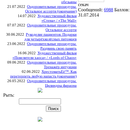
обезьяны
секач
21.07.2022
Оздоровительные процедуры.
Сообщений:
6988
Баллов
Остальное ассорти (окончание)
31.07.2014
14.07.2022
Художественный фильм
«Стена» / «The Wall»
07.07.2022
Оздоровительные процедуры.
Остальное ассорти
30.06.2022
Рукоделие пациентов. Подарки
для четырёхколёсных питомцев
23.06.2022
Оздоровительные процедуры.
Раздвинь свою память
16.06.2022
Художественный фильм
«Повелители хаоса» / «Lords of Chaos»
09.06.2022
Оздоровительные процедуры.
Тренажёр интуиции
02.06.2022
ХрестоматьЕё™. Как
перетерпеть любую напасть (окончание)
26.05.2022
Оздоровительные процедуры.
Цилиндры фараона
Рыть: