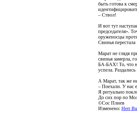
быть готова к сме
идентифицировать
– Ствол!
И вот тут наступа
председателя». Т
оруженосцы протяг
Свинья перестала 
Марат не глядя пр
свинья замерла, г
БА-БАХ! То, что н
успела. Раздалис
А Марат, так же н
– Поехали. У нас е
Я ритуально покло
До сих пор по Мол
©Сос Плиев
Изменено:
Herr Bu