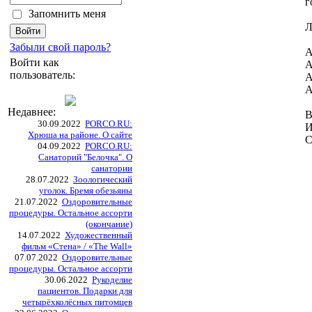
г
Запомнить меня
Л
Забыли свой пароль?
А
Войти как
А
пользователь:
А
А
Недавнее:
В
30.09.2022
PORCO.RU:
И
Хрюша на районе. О сайте
C
04.09.2022
PORCO.RU:
Санаторий "Белочка". О
санатории
28.07.2022
Зоологический
уголок. Бремя обезьяны
21.07.2022
Оздоровительные
процедуры. Остальное ассорти
(окончание)
14.07.2022
Художественный
фильм «Стена» / «The Wall»
07.07.2022
Оздоровительные
процедуры. Остальное ассорти
30.06.2022
Рукоделие
пациентов. Подарки для
четырёхколёсных питомцев