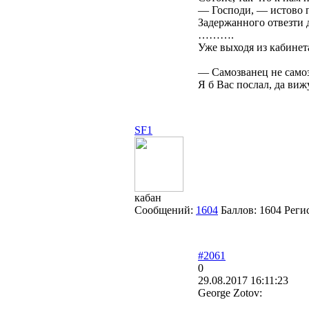
— Господи, — истово п
Задержанного отвезти 
……….
Уже выходя из кабинета
— Самозванец не самоз
Я б Вас послал, да виж
SF1
кабан
Сообщений:
1604
Баллов:
1604
Реги
#2061
0
29.08.2017 16:11:23
George Zotov: