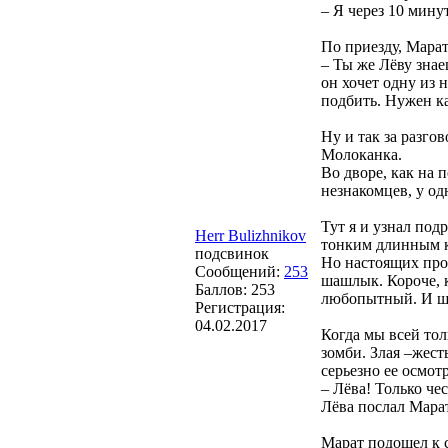
– Я через 10 минут
По приезду, Мара
– Ты же Лёву знае
он хочет одну из 
подбить. Нужен к
Ну и так за разго
Молоканка.
Во дворе, как на
незнакомцев, у од
Тут я и узнал по
Herr Bulizhnikov
тонким длинным к
подсвинок
Но настоящих проф
Сообщений:
253
шашлык. Короче, к
Баллов:
253
любопытный. И шм
Регистрация:
04.02.2017
Когда мы всей тол
зомби. Злая –жест
серьезно ее осмот
– Лёва! Только че
Лёва послал Мара
Марат подошел к 