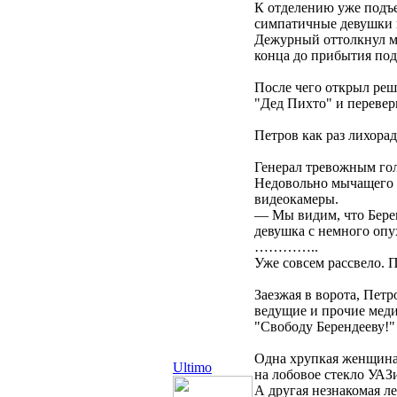
К отделению уже подъе
симпатичные девушки п
Дежурный оттолкнул ми
конца до прибытия под
После чего открыл реше
"Дед Пихто" и перевер
Петров как раз лихора
Генерал тревожным гол
Недовольно мычащего Б
видеокамеры.
— Мы видим, что Берен
девушка с немного опу
…………..
Уже совсем рассвело. 
Заезжая в ворота, Пет
ведущие и прочие меди
"Свободу Берендееву!"
Одна хрупкая женщина 
Ultimo
на лобовое стекло УАЗи
А другая незнакомая л