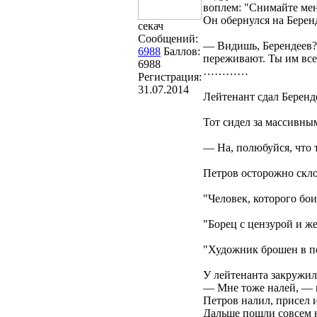
воплем: "Снимайте мен
Он обернулся на Беренд
секач
Сообщений:
— Видишь, Берендеев? А
6988
Баллов:
переживают. Ты им все
6988
…………
Регистрация:
31.07.2014
Лейтенант сдал Беренд
Тот сидел за массивным
— На, полюбуйся, что 
Петров осторожно скло
"Человек, которого бо
"Борец с цензурой и же
"Художник брошен в п
У лейтенанта закружила
— Мне тоже налей, — 
Петров налил, присел 
Дальше пошли совсем н