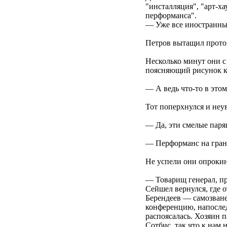
"инсталляция", "арт-х
перформанса".
— Уже все иностранные
Петров вытащил проток
Несколько минут они с
поясняющий рисунок к
— А ведь что-то в это
Тот поперхнулся и неу
— Да, эти смелые парящ
— Перформанс на грани
Не успели они опрокину
— Товарищ генерал, пр
Сейшел вернулся, где 
Берендеев — самозване
конференцию, напослед
распоясалась. Хозяин п
Сотбис, так что к нам 