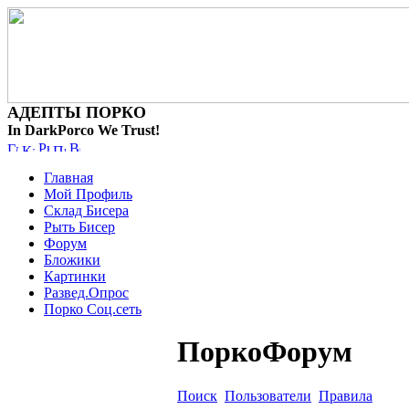
АДЕПТЫ ПОРКО
In DarkPorco We Trust!
Главная
Мой Профиль
Склад Бисера
Рыть Бисер
Форум
Бложики
Картинки
Развед.Опрос
Порко Соц.сеть
ПоркоФорум
Поиск
Пользователи
Правила