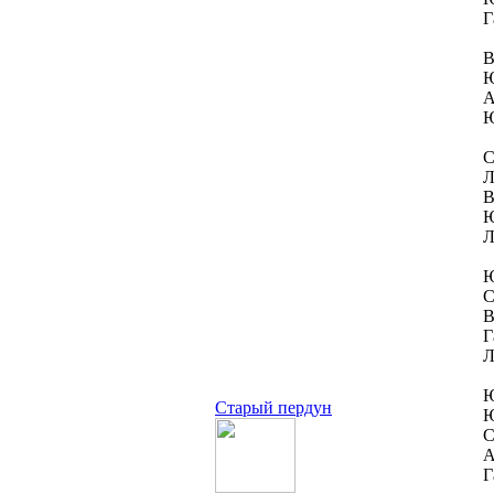
Г
В
Ю
А
Ю
С
Л
В
Ю
Л
Ю
С
В
Г
Л
Ю
Старый пердун
Ю
С
А
Г