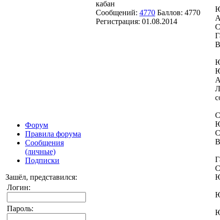
кабан
Ю
Сообщений:
4770
Баллов:
4770
А
Регистрация:
01.08.2014
С
Г
В
Ю
Ю
А
Л
с
С
Ю
Форум
С
Правила форума
В
Сообщения
(личные)
Г
Подписки
С
Зашёл, представился:
Ю
Логин:
Ю
Пароль:
Ю