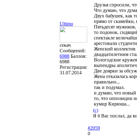
Друзья спросили, чт
Что думаю, что думаю
Двух бабушек, как т
прямо от скамейки, 
Ultimo
Пятьдесят мужиков, 
то подонок, сидящий
спектакле величайш
арестовали студенти
секач
Женский коллектив 
Сообщений:
двадцатилетним стаж
6988
Баллов:
Вологодские кружев
6988
выпендры аполитич
Регистрация:
Две доярки за обсуж
31.07.2014
Жена отказалась кор
правильно...
так и подумал.
и думаю, что новый 
то, что оппозиции н
кумир Кирюша...
(с)
Я б Вас послал, да 
#2059
0