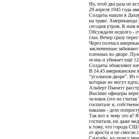
Ну, чтоб два раза не в
29 апреля 1945 года ам
Солдаты нашли в Даха
на траве. Американцы 
сегодня утром. К ним 
Обсуждали недолго - от
глаз. Вечер сразу пере
Через полчаса америка
заключенные забивают 
пленных во дворе. Пул
огонь и убивает ещё 12
Солдаты объясняют нач
В 14.45 американские 
"угольном дворе". Из г
которые не могут идти
Альберт Пьюитт расстр
Высшие офицеры вернул
человек (это не счита
госпитале и, собствен
наказан - дело попрост
Так вот к чему это я?
госпиталя, ни даже мед
к тому, что города СШ
от ярости и не смогли 
Спасибо, на этом у мен