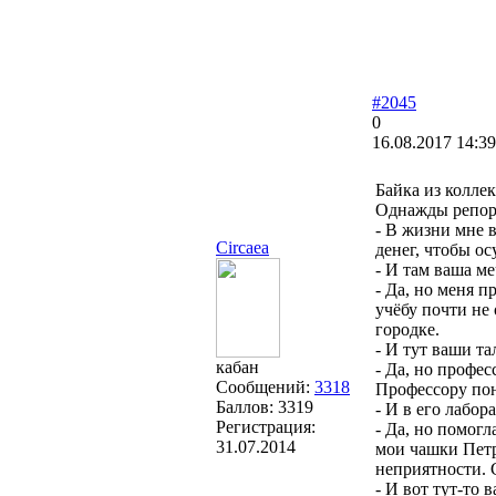
#2045
0
16.08.2017 14:39
Байка из колле
Однажды репорт
- В жизни мне в
Circaea
денег, чтобы о
- И там ваша м
- Да, но меня 
учёбу почти не
городке.
- И тут ваши т
кабан
- Да, но профе
Сообщений:
3318
Профессору пон
Баллов:
3319
- И в его лабо
Регистрация:
- Да, но помогл
31.07.2014
мои чашки Петр
неприятности. 
- И вот тут-то 