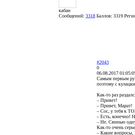
кабан
Сообщений:
3318
Баллов:
3319
Реги
#2043
0
06.08.2017 01:05:0
Cамым первым руж
поэтому с кулацки
Как-то раз раздалс
– Привет!
– Привет, Марат!
– Сос, у тебя к Т
– Есть, конечно! 
– Не. Свинью одну
Как-то очень серье
– Какие вопросы, 