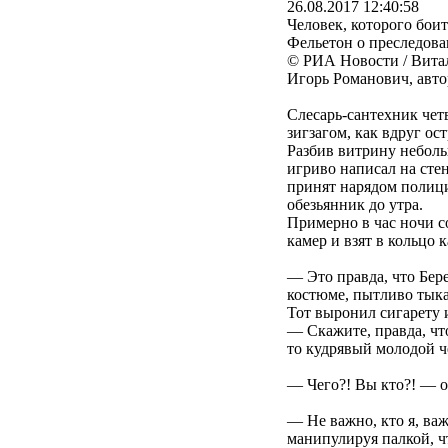
26.08.2017 12:40:58
Человек, которого боит
Фельетон о преследов
© РИА Новости / Вит
Игорь Романович, авто
Слесарь-сантехник чет
зигзагом, как вдруг о
Разбив витрину неболь
игриво написал на стен
принят нарядом полици
обезьянник до утра.
Примерно в час ночи 
камер и взят в кольцо 
— Это правда, что Бер
костюме, пытливо тык
Тот выронил сигарету и
— Скажите, правда, чт
то кудрявый молодой ч
— Чего?! Вы кто?! — о
— Не важно, кто я, ва
манипулируя палкой, ч