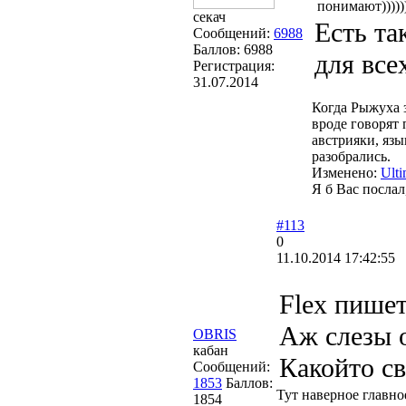
понимают)))))
секач
Есть та
Сообщений:
6988
Баллов:
6988
для все
Регистрация:
31.07.2014
Когда Рыжуха з
вроде говорят 
австрияки, язы
разобрались.
Изменено:
Ult
Я б Вас послал
#113
0
11.10.2014 17:42:55
Flex пишет
Аж слезы 
OBRIS
кабан
Какойто св
Сообщений:
1853
Баллов:
Тут наверное главно
1854