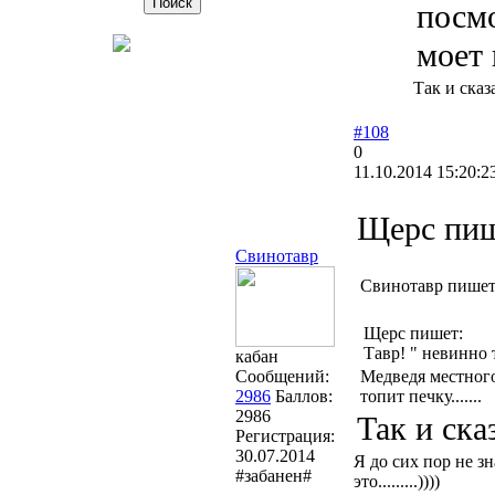
посмо
моет 
Так и сказ
#108
0
11.10.2014 15:20:2
Щерс пиш
Свинотавр
Свинотавр пишет
Щерс пишет:
Тавр! " невинно 
кабан
Сообщений:
Медведя местного.
2986
Баллов:
топит печку.......
2986
Так и ска
Регистрация:
30.07.2014
Я до сих пор не з
#забанен#
это.........))))