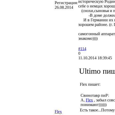
историческую Родину
Регистрация:
себе о н
26.08.2014
(снохи,сыновья и
-В до
И в Германии их пр
хороше
А еще друзья в 
самогонный аппарат
знакомо))))
#114
0
11.10.2014 18:39:45
Ultimo пиш
Flex пишет:
Свинотавр пиР:
А,
Flex
, забыл совс
понимают))))))
Есть такое...Потому
Flex