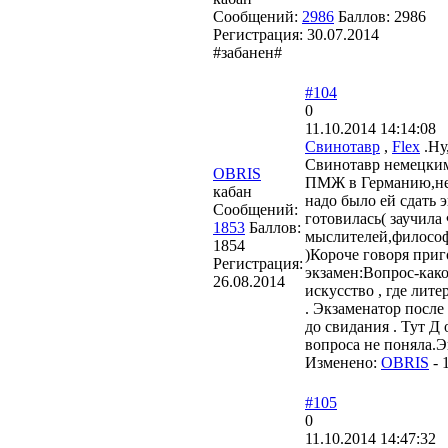
Сообщений:
2986
Баллов:
2986
Регистрация:
30.07.2014
#забанен#
#104
0
11.10.2014 14:14:08
Свинотавр
,
Flex
.Ну
Свинотавр немецким 
OBRIS
ПМЖ в Германию,нем
кабан
надо было ей сдать 
Сообщений:
готовилась( заучил
1853
Баллов:
мыслителей,философо
1854
)Короче говоря приг
Регистрация:
экзамен:Вопрос-како
26.08.2014
искусство , где лит
. Экзаменатор после
до свидания . Тут Д
вопроса не поняла.Э
Изменено:
OBRIS
-
#105
0
11.10.2014 14:47:32