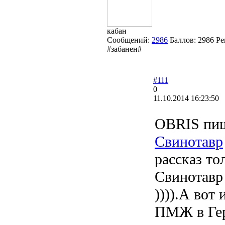
кабан
Сообщений:
2986
Баллов:
2986
Ре
#забанен#
#111
0
11.10.2014 16:23:50
OBRIS пиш
Свинотавр
рассказ то
Свинотавр
)))).А вот
ПМЖ в Гер