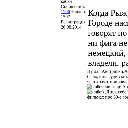
кабан
Сообщений:
Когда Рыжу
1506
Баллов:
1507
Городе нас
Регистрация:
26.08.2014
говорят по
ни фига не
немецкий, 
владели, р
Ну да...Австрияки.А
было,типа судетских
части замотивирова
А в
)Я так себе
фильмах про 30-е го