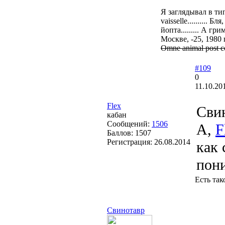
Я заглядывал в типа 
vaisselle.........
йопта......... А гр
Москве, -25, 1980 го
Omne animal post coi
#109
0
11.10.20
Flex
Сви
кабан
Сообщений:
1506
А,
F
Баллов:
1507
Регистрация:
26.08.2014
как
пони
Есть так
Свинотавр