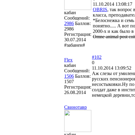
11.10.2014 13:08:17
OBRIS
, так вопрос 
кабан
класса, преподават
Сообщений:
*Белоснежка и семь 
2986
Баллов:
понятно..... А вот 
2986
2000-х и как было в 4
Регистрация:
Omne animal post coitu
30.07.2014
#забанен#
#102
Flex
0
кабан
11.10.2014 13:09:52
Сообщений:
Аж слезы от умилени
1506
Баллов:
русских пенсионеров
1507
несостыковки.Ну по 
Регистрация:
солдат даже в инсти
26.08.2014
немецкой деревни,то
Свинотавр
кабан