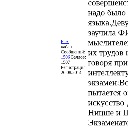
совершенс
надо было 
языка.Деву
заучила Ф
мыслителе
Flex
кабан
их трудов 
Сообщений:
1506
Баллов:
говоря при
1507
Регистрация:
интеллект
26.08.2014
экзамен:Во
пытается о
искусство 
Ницше и Шо
Экзаменато