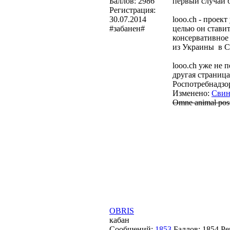
Баллов:
2986
первый случай б
Регистрация:
30.07.2014
looo.ch - прое
#забанен#
целью он стави
консервативное
из Украины в 
looo.ch уже не 
другая страница
Роспотребнадзо
Изменено:
Свин
Omne animal post 
OBRIS
кабан
Сообщений:
1853
Баллов:
1854
Ре