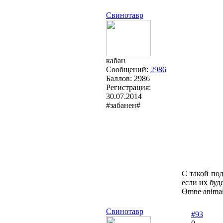
Свинотавр
кабан
Сообщений:
2986
Баллов:
2986
Регистрация:
30.07.2014
#забанен#
С такой по
если их буд
Omne animal p
Свинотавр
#93