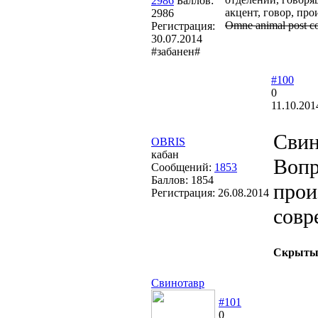
2986
Баллов:
акцент, говор, про
2986
Omne animal post coi
Регистрация:
30.07.2014
#забанен#
#100
0
11.10.201
Свин
OBRIS
кабан
Вопр
Сообщений:
1853
Баллов:
1854
прои
Регистрация:
26.08.2014
совр
Скрытый
Свинотавр
#101
0