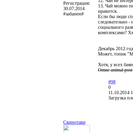
12. Чай не интер
Регистрация:
13. Чай можно пи
30.07.2014
нравится.
#забанен#
Если бы люди спо
следовательно - 
социального раз
комплексами? Хва
Декабрь 2012 год
Может, топик "М
Хотя, у всех баян
Omne animal post c
#98
0
11.10.2014 1
Загрузка пл
Свинотавр