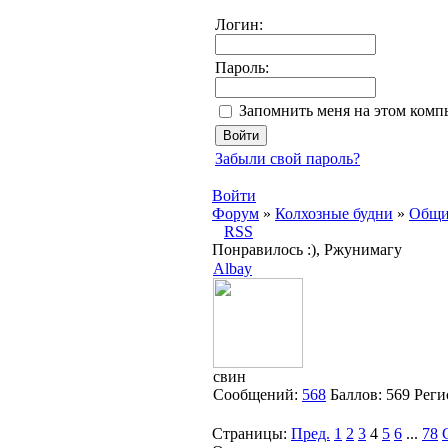
Логин:
Пароль:
Запомнить меня на этом комп
Забыли свой пароль?
Войти
Форум
»
Колхозные будни
»
Общи
RSS
Понравилось :), Ржунимагу
Albay
свин
Сообщений:
568
Баллов:
569
Реги
Страницы:
Пред.
1
2
3
4
5
6
...
78