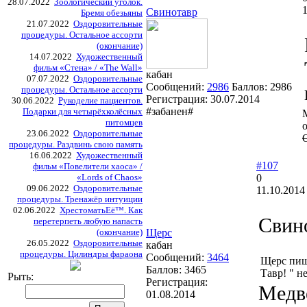
28.07.2022
Зоологический уголок.
1
Свинотавр
Бремя обезьяны
21.07.2022
Оздоровительные
процедуры. Остальное ассорти
(окончание)
14.07.2022
Художественный
фильм «Стена» / «The Wall»
кабан
07.07.2022
Оздоровительные
Сообщений:
2986
Баллов:
2986
процедуры. Остальное ассорти
Регистрация:
30.07.2014
30.06.2022
Рукоделие пациентов.
#забанен#
Подарки для четырёхколёсных
питомцев
о
23.06.2022
Оздоровительные
O
процедуры. Раздвинь свою память
16.06.2022
Художественный
#107
фильм «Повелители хаоса» /
«Lords of Chaos»
0
09.06.2022
Оздоровительные
11.10.2014
процедуры. Тренажёр интуиции
02.06.2022
ХрестоматьЕё™. Как
Свин
перетерпеть любую напасть
(окончание)
Щерс
26.05.2022
Оздоровительные
кабан
процедуры. Цилиндры фараона
Сообщений:
3464
Щерс пиш
Баллов:
3465
Тавр! " н
Рыть:
Регистрация:
Медве
01.08.2014