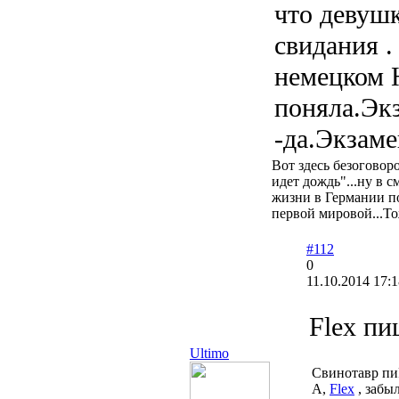
что девушк
свидания .
немецком Н
поняла.Эк
-да.Экзаме
Вот здесь безоговор
идет дождь"...ну в с
жизни в Германии п
первой мировой...То
#112
0
11.10.2014 17:1
Flex пи
Ultimo
Свинотавр пи
А,
Flex
, забыл