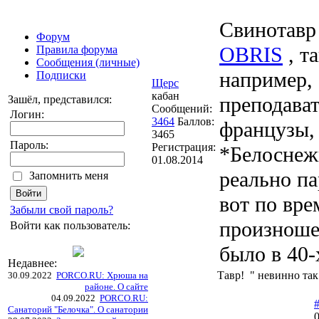
Свинотавр
Форум
OBRIS
, та
Правила форума
Сообщения (личные)
например, 
Подписки
Щерс
кабан
преподава
Зашёл, представился:
Сообщений:
Логин:
3464
Баллов:
французы,
3465
Пароль:
Регистрация:
*Белоснежк
01.08.2014
реально па
Запомнить меня
вот по вре
Забыли свой пароль?
произношен
Войти как пользователь:
было в 40-х
Недавнее:
Тавр! " невинно так
30.09.2022
PORCO.RU: Хрюша на
районе. О сайте
04.09.2022
PORCO.RU:
Санаторий "Белочка". О санатории