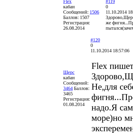
Flex
#119
кабан
0
Сообщений:
1506
11.10.2014 18
Баллов:
1507
Здорово,Щер
Регистрация:
же фигня...П
26.08.2014
пытался(заче
#120
0
11.10.2014 18:57:06
Flex пишет
Щерс
Здорово,Щ
кабан
Сообщений:
Не,для себ
3464
Баллов:
3465
фигня...Пр
Регистрация:
01.08.2014
надо.Я сам
море)но мн
экспереме