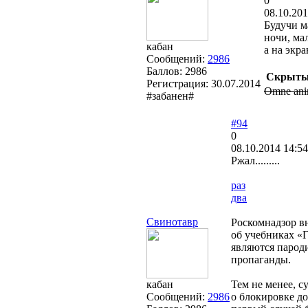
0
08.10.201
Будучи м
ночи, ма
кабан
а на экр
Сообщений:
2986
Баллов:
2986
Скрыты
Регистрация:
30.07.2014
Omne anima
#забанен#
#94
0
08.10.2014 14:54
Ржал.........
раз
два
Свинотавр
Роскомнадзор вн
об учебниках «Г
являются пароди
пропаганды.
кабан
Тем не менее, с
Сообщений:
2986
о блокировке до