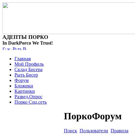
АДЕПТЫ ПОРКО
In DarkPorco We Trust!
Главная
Мой Профиль
Склад Бисера
Рыть Бисер
Форум
Бложики
Картинки
Развед.Опрос
Порко Соц.сеть
ПоркоФорум
Поиск
Пользователи
Правила