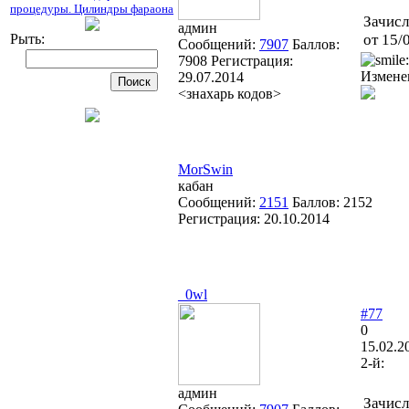
процедуры. Цилиндры фараона
Зачисл
админ
Рыть:
от 15/
Сообщений:
7907
Баллов:
7908
Регистрация:
Измене
29.07.2014
<знахарь кодов>
MorSwin
кабан
Сообщений:
2151
Баллов:
2152
Регистрация:
20.10.2014
_0wl
#77
0
15.02.2
2-й:
админ
Зачисл