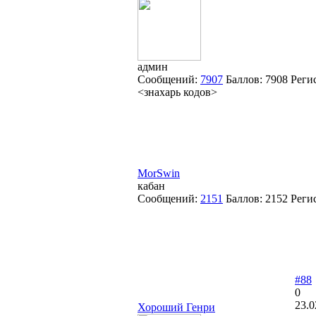
админ
Сообщений:
7907
Баллов:
7908
Реги
<знахарь кодов>
MorSwin
кабан
Сообщений:
2151
Баллов:
2152
Реги
#88
0
23.0
Хороший Генри