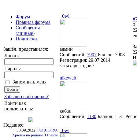
_0wl
Форум
#
Правила форума
0
Сообщения
22
(личные)
е
Подписки
З
Зашёл, представился:
админ
2
Сообщений:
7907
Баллов:
7908
Логин:
И
Регистрация:
29.07.2014
<знахарь кодов>
Пароль:
nikewab
Запомнить меня
Забыли свой пароль?
Войти как
пользователь:
кабан
Сообщений:
1130
Баллов:
1131
Реги
Недавнее:
30.09.2022
PORCO.RU:
_0wl
Хрюша на районе. О сайте