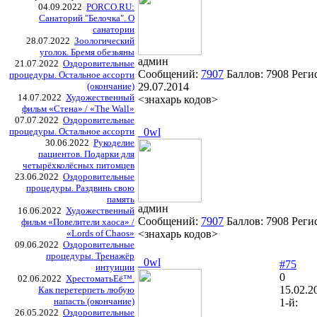
04.09.2022
PORCO.RU:
Санаторий "Белочка". О
санатории
28.07.2022
Зоологический
уголок. Бремя обезьяны
админ
21.07.2022
Оздоровительные
Сообщений:
7907
Баллов:
7908
Реги
процедуры. Остальное ассорти
(окончание)
29.07.2014
14.07.2022
Художественный
<знахарь кодов>
фильм «Стена» / «The Wall»
07.07.2022
Оздоровительные
процедуры. Остальное ассорти
_0wl
30.06.2022
Рукоделие
пациентов. Подарки для
четырёхколёсных питомцев
23.06.2022
Оздоровительные
процедуры. Раздвинь свою
память
админ
16.06.2022
Художественный
Сообщений:
7907
Баллов:
7908
Реги
фильм «Повелители хаоса» /
«Lords of Chaos»
<знахарь кодов>
09.06.2022
Оздоровительные
процедуры. Тренажёр
_0wl
#75
интуиции
0
02.06.2022
ХрестоматьЕё™.
15.02.2
Как перетерпеть любую
напасть (окончание)
1-й:
26.05.2022
Оздоровительные