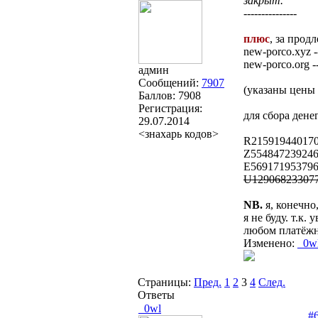
закрыт.
---------------
плюс
, за прод
new-porco.xyz -
new-porco.org 
админ
Сообщений:
7907
(указаны цены 
Баллов:
7908
Регистрация:
для сбора ден
29.07.2014
<знахарь кодов>
R215919440170
Z554847239246
E569171953796
U129068233077
NB.
я, конечно
я не буду. т.к
любом платёжн
Изменено:
_0w
Страницы:
Пред.
1
2
3
4
След.
Ответы
_0wl
#