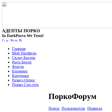
АДЕПТЫ ПОРКО
In DarkPorco We Trust!
Главная
Мой Профиль
Склад Бисера
Рыть Бисер
Форум
Бложики
Картинки
Развед.Опрос
Порко Соц.сеть
ПоркоФорум
Поиск
Пользователи
Правила