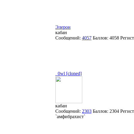
Элерон
кабан
Сообщений:
4057
Баллов:
4058
Регис
_0wl [cloned]
кабан
Сообщений:
2303
Баллов:
2304
Регис
`амфибрахист`