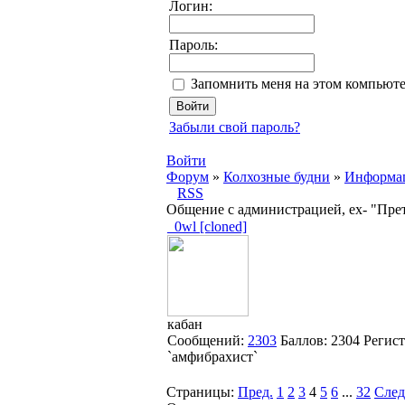
Логин:
Пароль:
Запомнить меня на этом компьют
Забыли свой пароль?
Войти
Форум
»
Колхозные будни
»
Информац
RSS
Общение с администрацией, ex- "Пре
_0wl [cloned]
кабан
Сообщений:
2303
Баллов:
2304
Регис
`амфибрахист`
Страницы:
Пред.
1
2
3
4
5
6
...
32
След