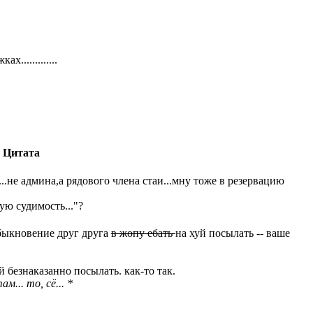
"
............
Цитата
..не админа,а рядового члена стаи...мну тоже в резервацию
ую судимость..."?
обыкновение друг друга
в жопу ебать
на хуй посылать -- ваше
 безнаказанно посылать. как-то так.
... то, сё... *