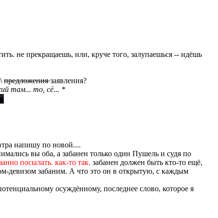
тить. не прекращаешь, или, круче того, залупаешься -- идёшь
 \
предложения
заявления?
 там... то, сё... *
автра напишу по новой....
имались вы оба, а забанен только один Пушель и судя по
занно посылать. как-то так.
забанен должен быть кто-то ещё
,
гом-девизом забаним. А что это он в открытую, с каждым
 потенциальному осуждённому, последнее слово, которое я