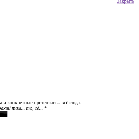
Закрыть
 и конкретные претензии -- всё сюда.
ий там... то, сё... *