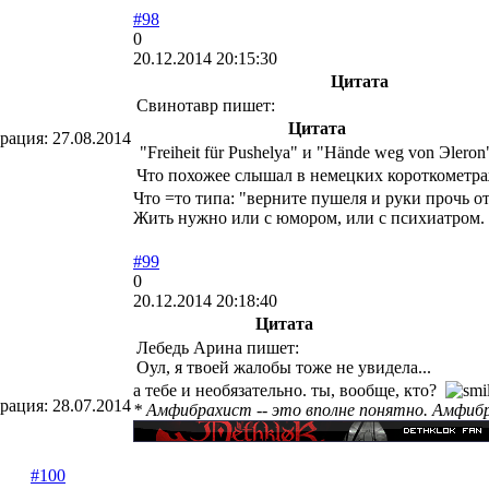
#98
0
20.12.2014 20:15:30
Цитата
Свинотавр пишет:
Цитата
трация:
27.08.2014
"Freiheit für Pushelya" и "Hände weg von Эleron
Что похожее слышал в немецких короткометражках
Что =то типа: "верните пушеля и руки прочь о
Жить нужно или с юмором, или с психиатром.
#99
0
20.12.2014 20:18:40
Цитата
Лебедь Арина пишет:
Оул, я твоей жалобы тоже не увидела...
а тебе и необязательно. ты, вообще, кто?
трация:
28.07.2014
* Амфибрахист -- это вполне понятно. Амфибрах
#100