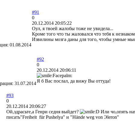
#91
0
20.12.2014 20:05:22
Оул, я твоей жалобы тоже не увидела...
Кроме того что ты жаловался что тебя к незнако
Извилины мозга даны для того, чтобы умные мыс
ация:
01.08.2014
#92
0
20.12.2014 20:06:11
Я б Вас послал, да вижу Вы оттуда!
трация:
31.07.2014
#93
0
20.12.2014 20:06:27
Ой,здрасьте,а Генри седня выйдет?
Или чо,опять на
писать"Freiheit für Pushelya" и "Hände weg von Эleron"