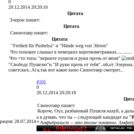
0
20.12.2014 20:20:16
Цитата
Элерон пишет:
Цитата
Свинотавр пишет:
Цитата
"Freiheit für Pushelya" и "Hände weg von Эleron"
Что похожее слышал в немецких короткометражках.............
Что =то типа: "верните пушеля и руки прочь от меня"
"Свободу Пушелю"и "И руки прочь от тебя"..ой,от Элерона.
советских..Ага,так вот какое кино Свинотавр смотрит...
#101
0
20.12.2014 20:20:18
Цит
Свинотавр пишет:
Короче, Оул, разбанивай Пушеля нахуй, а дальше
а я думаю, что ты -- следующий кандидат на
"
трация:
28.07.2014
* Амфибрахист -- это вполне понятно. Амфибрах