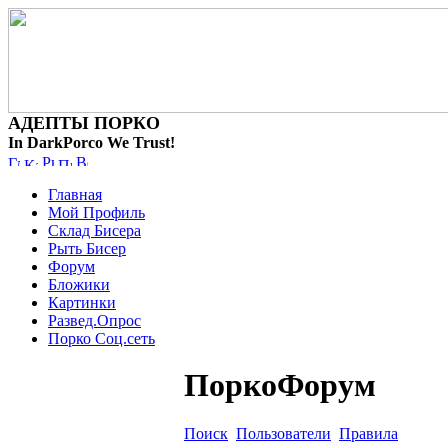
АДЕПТЫ ПОРКО
In DarkPorco We Trust!
Главная
Мой Профиль
Склад Бисера
Рыть Бисер
Форум
Бложики
Картинки
Развед.Опрос
Порко Соц.сеть
ПоркоФорум
Поиск
Пользователи
Правила