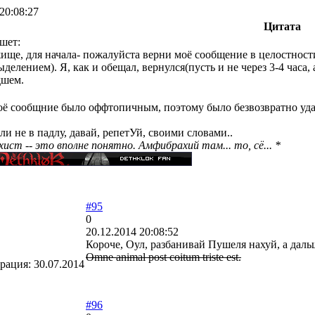
20:08:27
Цитата
шет:
жище, для начала- пожалуйста верни моё сообщение в целостност
елением). Я, как и обещал, вернулся(пусть и не через 3-4 часа,
дшем.
воё сообщние было оффтопичным, поэтому было безвозвратно уда
сли не в падлу, давай, репетУй, своими словами..
ист -- это вполне понятно. Амфибрахий там... то, сё... *
#95
0
20.12.2014 20:08:52
Короче, Оул, разбанивай Пушеля нахуй, а дальше 
Omne animal post coitum triste est.
трация:
30.07.2014
#96