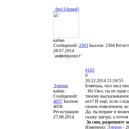
_0wl [cloned]
кабан
Сообщений:
2303
Баллов:
2304
Регист
28.07.2014
`амфибрахист`
#103
0
20.12.2014 21:18:55
Элерон
Бляятььь, пол часа пи
кабан
Но Овл, ты не прав с
Сообщений:
твоему высказыван
4057
Баллов:
нет? И ещё, если след
4058
своим появлением, в
Регистрация:
Да, ты вправе и може
27.08.2014
скажу завтра, а пото
За сим, разрешите за
Изменено:
Элерон
-
2