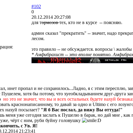
#102
0
20.12.2014 20:27:08
для т
ормозов
тех, кто не в курсе -- поясняю.
админ сказал "прекратить" -- значит, надо прекра
лесом.
рация:
это правило -- не обсуждается. вопросы \ жалобы
* Амфибрахист -- это вполне понятно. Амфибрахий
сал, инет пропал и не сохранилось...Ладно, я с этим пересплю, з
 Пушелем, хотя бы потому, что хуеобкладыванием друг-друга зан
ию
но это не значит, что вы и всех остальных будете нахуй безнака
овать краснонаписанному, то давай за одно и Ultimo с его лозун
сех нахуй посылает?
"Я б Вас послал, да вижу Вы оттуда!"
шь меня уже сегодня заслать к Пушелю в барак, но дай мне , как
м уже, чёрт с ним, руби буйну головушку
кончить, с Ув. Я!
0.12.2014 21:23:41