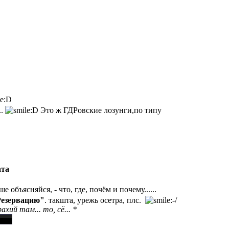
..
Это ж ГДРовские лозунги,по типу
ата
 объясняйся, - что, где, почём и почему......
Резервацию"
. такшта, урежь осетра, плс.
ий там... то, сё... *