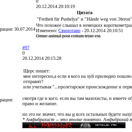
0
20.12.2014 20:10:19
Цитата
"Freiheit für Pushelya" и "Hände weg von Эleron
Что похожее слышал в немецких короткометражках.
трация:
30.07.2014
Изменено:
Свинотавр
-
20.12.2014 20:10:51
Omne animal post coitum triste est.
#97
0
20.12.2014 20:15:28
Щерс пишет:
мне интересно,а если я кого на хуй прилюдно пошлю.
отправят?
или учитывая "...пролетарское происхождение и перв
смотря где и кого. если вы там мазохисты, и имеете 
рация:
право и желание.
но это не значит, что вы
и
всех остальных будете нахуй
* Амфибрахист -- это вполне понятно. Амфибрахий там