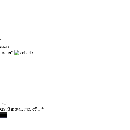
"
.............
т меня"
ий там... то, сё... *