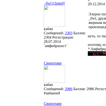
_0wl [cloned]
20.12.2014 
Элерон пи
_0wl, дру
жирным выд
произоше
кабан
Сообщений:
2303
Баллов:
нетъ. то т
2304
Регистрация:
28.07.2014
поэтому, е
`амфибрахист`
* Амфибрах
Свинотавр
кабан
Сообщений:
2986
Баллов:
2986
Регис
#забанен#
Свинотавр