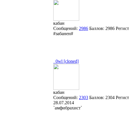
кабан
Сообщений:
2986
Баллов:
2986
Регис
#забанен#
_0wl [cloned]
кабан
Сообщений:
2303
Баллов:
2304
Регист
28.07.2014
`амфибрахист`