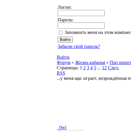
Логин:
Пароль:
Запомнить меня на этом компью
Забыли свой пароль?
Войти
Форум
»
Жизнь кабанья
»
Про ништ
Страницы:
1
2
3
4
5
...
12
След.
RSS
...у меня щас играет, возрождённая п
_0wl