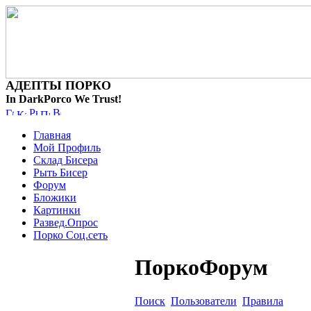
АДЕПТЫ ПОРКО
In DarkPorco We Trust!
Главная
Мой Профиль
Склад Бисера
Рыть Бисер
Форум
Бложики
Картинки
Развед.Опрос
Порко Соц.сеть
ПоркоФорум
Поиск
Пользователи
Правила