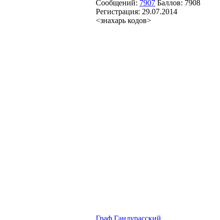
Сообщений:
7907
Баллов:
7908
Регистрация:
29.07.2014
<знахарь кодов>
Граф Гандурасский