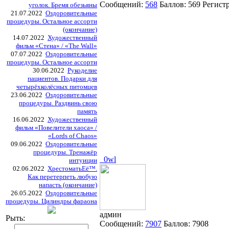
Сообщений:
568
Баллов:
569
Регист
уголок. Бремя обезьяны
21.07.2022
Оздоровительные
процедуры. Остальное ассорти
(окончание)
14.07.2022
Художественный
фильм «Стена» / «The Wall»
07.07.2022
Оздоровительные
процедуры. Остальное ассорти
30.06.2022
Рукоделие
пациентов. Подарки для
четырёхколёсных питомцев
23.06.2022
Оздоровительные
процедуры. Раздвинь свою
память
16.06.2022
Художественный
фильм «Повелители хаоса» /
«Lords of Chaos»
09.06.2022
Оздоровительные
процедуры. Тренажёр
_0wl
интуиции
02.06.2022
ХрестоматьЕё™.
Как перетерпеть любую
напасть (окончание)
26.05.2022
Оздоровительные
процедуры. Цилиндры фараона
админ
Рыть:
Сообщений:
7907
Баллов:
7908