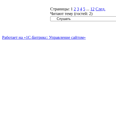
Страницы:
1
2
3
4
5
...
12
След.
Читают тему (гостей:
2
)
Работает на «1С-Битрикс: Управление сайтом»