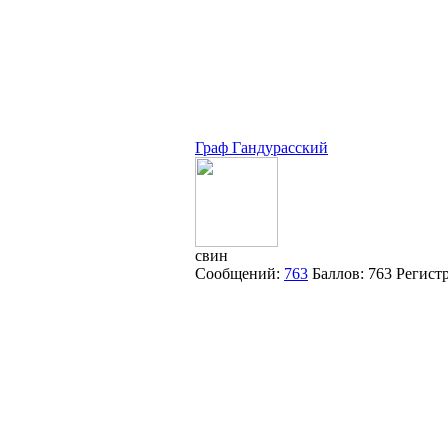
Граф Гандурасский
свин
Сообщений:
763
Баллов:
763
Регист