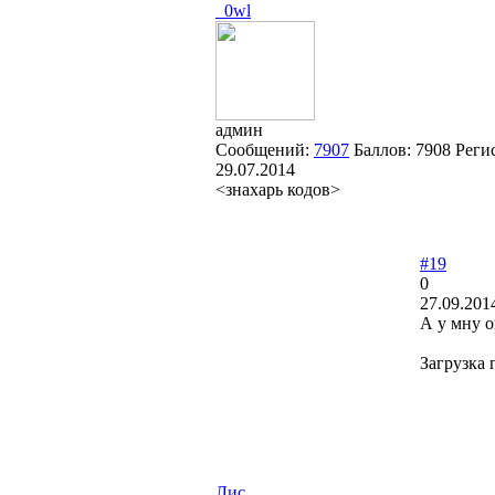
_0wl
админ
Сообщений:
7907
Баллов:
7908
Реги
29.07.2014
<знахарь кодов>
#19
0
27.09.201
А у мну о
Загрузка 
Лис