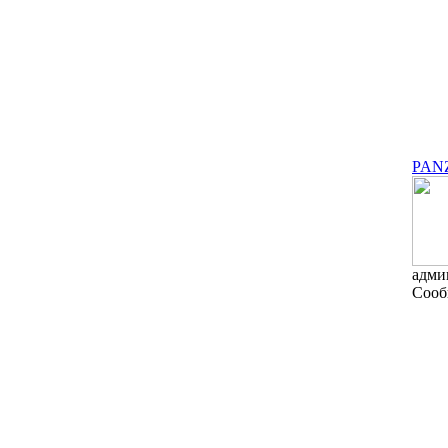
PAN
адми
Сооб