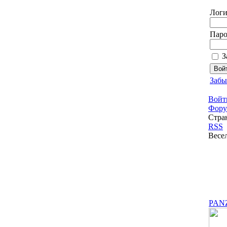
Логи
Паро
З
Забы
Войт
Фор
Стра
RSS
Весел
PAN