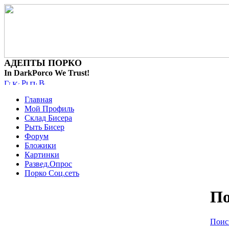
АДЕПТЫ ПОРКО
In DarkPorco We Trust!
Главная
Мой Профиль
Склад Бисера
Рыть Бисер
Форум
Бложики
Картинки
Развед.Опрос
Порко Соц.сеть
П
Поис