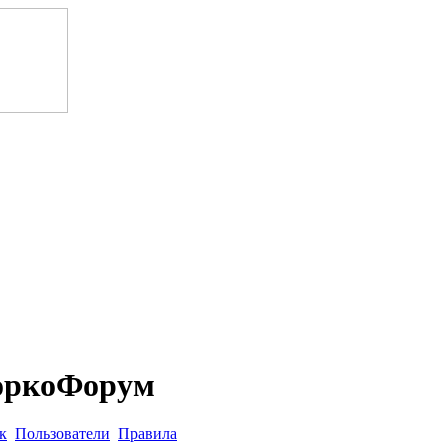
оркоФорум
к
Пользователи
Правила