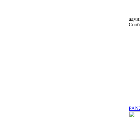
адми
Сооб
PAN