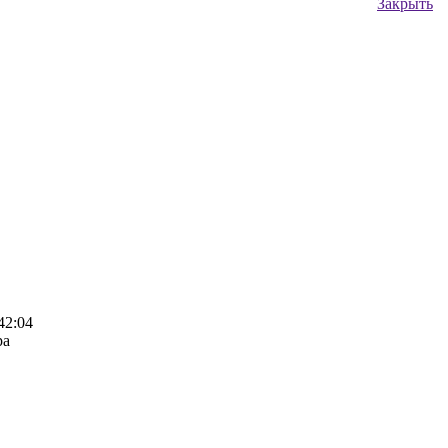
Закрыть
42:04
ра