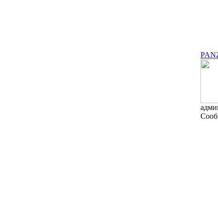
PAN
адми
Сооб