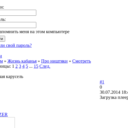
н:
ль:
апомнить меня на этом компьютере
ли свой пароль?
и
ум
»
Жизнь кабанья
»
Про ништяки
»
Смотреть
ницы:
1
2
3
4
5
...
15
След.
ая карусель
#1
0
30.07.2014 18:
Загрузка плее
ZER