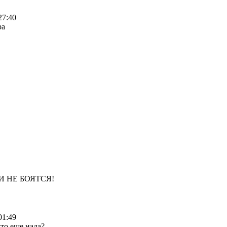
27:40
ра
И НЕ БОЯТСЯ!
01:49
что еще нада?