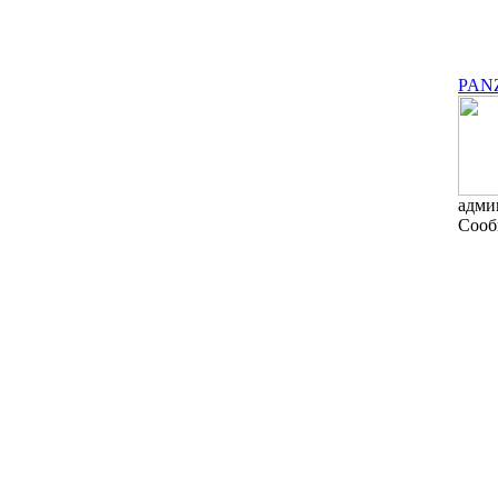
PAN
адми
Сооб