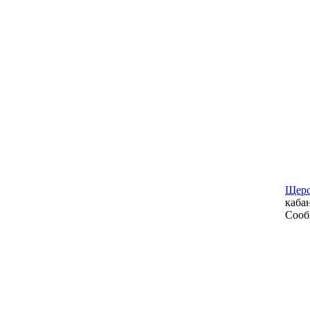
Щер
каба
Сооб