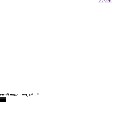
Закрыть
ий там... то, сё... *