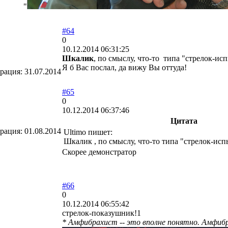
"
#64
0
10.12.2014 06:31:25
Шкалик
, по смыслу, что-то типа "стрелок-ис
Я б Вас послал, да вижу Вы оттуда!
трация:
31.07.2014
#65
0
10.12.2014 06:37:46
Цитата
трация:
01.08.2014
Ultimo пишет:
Шкалик , по смыслу, что-то типа "стрелок-исп
Скорее демонстратор
#66
0
10.12.2014 06:55:42
стрелок-показушник!1
* Амфибрахист -- это вполне понятно. Амфибрах