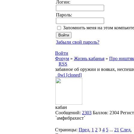
Логин:
Пароль:
Запомнить меня на этом компьют
Забыли свой пароль?
Войти
Форум
»
Жизнь кабанья
»
Про ништя
RSS
забавное об оружии и вояках, неспеш
_0wl [cloned]
кабан
Сообщений:
2303
Баллов:
2304
Регис
`амфибрахист`
Страницы:
Пред.
1
2
3
4
5
...
21
След.