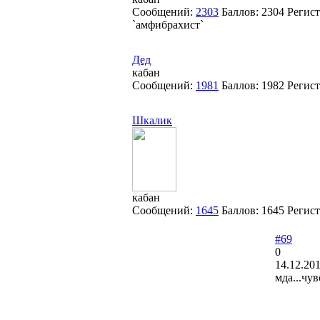
Сообщений:
2303
Баллов:
2304
Регис
`амфибрахист`
Дед
кабан
Сообщений:
1981
Баллов:
1982
Регис
Шкалик
кабан
Сообщений:
1645
Баллов:
1645
Регис
#69
0
14.12.201
мда...чу