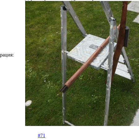
рация:
#71