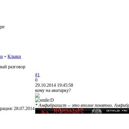
ере
ки
»
Клыки
ный разговор
#1
0
29.10.2014 19:45:58
кому на аватарку?
* Амфибрахист -- это вполне понятно. Амфибрах
трация:
28.07.2014