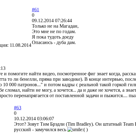
#61
0
09.12.2014 07:26:44
Только не на Магадан,
Это мне не по годам.
Я пока тудоть доеду
Опасаюсь - дуба дам.
ация:
11.08.2014
:13
 и помогите найти видео, посмотренное фиг знает когда, расск
етта то ли бенелли, пряма при заводике). В конце интервью, пос
 10 000 патронов..." и потом кадры с реальной такой горкой гиль
бе сломал, найти не могу, а хочется... да и даже не хочется, а зна
просто перенапрягается от поставленной задачи и пыжится.... пы
#63
0
10.12.2014 03:06:07
Этот? Зовут Тим Брэдли (Tim Bradley). Он штатный Team Ben
русский - замучился весь
)