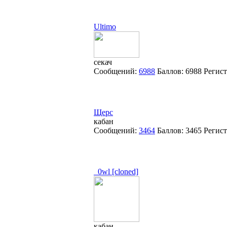
Ultimo
секач
Сообщений:
6988
Баллов:
6988
Регис
Щерс
кабан
Сообщений:
3464
Баллов:
3465
Регис
_0wl [cloned]
кабан