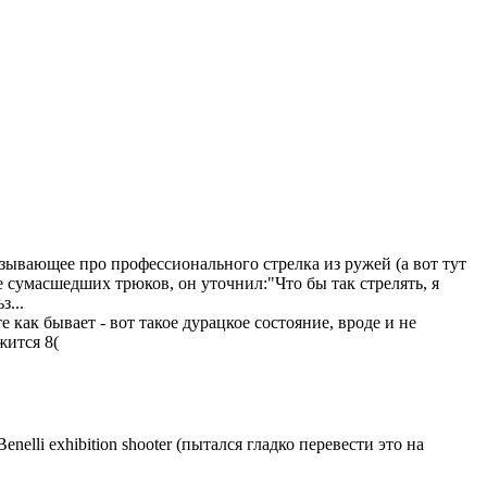
азывающее про профессионального стрелка из ружей (а вот тут
ле сумасшедших трюков, он уточнил:"Что бы так стрелять, я
з...
ете как бывает - вот такое дурацкое состояние, вроде и не
жится 8(
elli exhibition shooter (пытался гладко перевести это на