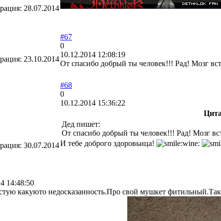
трация:
28.07.2014
#67
0
10.12.2014 12:08:19
трация:
23.10.2014
От спасибо добрый ты человек!!! Рад! Мозг вст
#68
0
10.12.2014 15:36:22
Цит
Дед пишет:
От спасибо добрый ты человек!!! Рад! Мозг вст
И тебе доброго здоровьица!
трация:
30.07.2014
4 14:48:50
встую какуюто недосказанность.Про свой мушкет фитильный.Таки