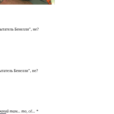
пытатель Бенелли", не?
ытатель Бенелли", не?
ий там... то, сё... *