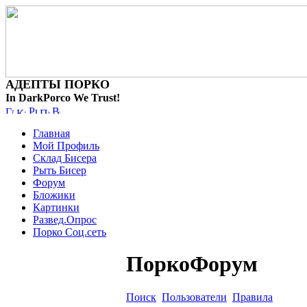
АДЕПТЫ ПОРКО
In DarkPorco We Trust!
Главная
Мой Профиль
Склад Бисера
Рыть Бисер
Форум
Бложики
Картинки
Развед.Опрос
Порко Соц.сеть
ПоркоФорум
Поиск
Пользователи
Правила