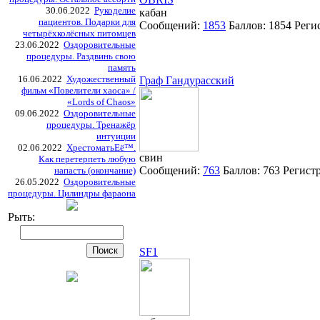
30.06.2022
Рукоделие
кабан
пациентов. Подарки для
Сообщений:
1853
Баллов:
1854
Реги
четырёхколёсных питомцев
23.06.2022
Оздоровительные
процедуры. Раздвинь свою
память
16.06.2022
Художественный
Граф Гандурасский
фильм «Повелители хаоса» /
«Lords of Chaos»
09.06.2022
Оздоровительные
процедуры. Тренажёр
интуиции
02.06.2022
ХрестоматьЕё™.
свин
Как перетерпеть любую
Сообщений:
763
Баллов:
763
Регист
напасть (окончание)
26.05.2022
Оздоровительные
процедуры. Цилиндры фараона
Рыть:
SF1