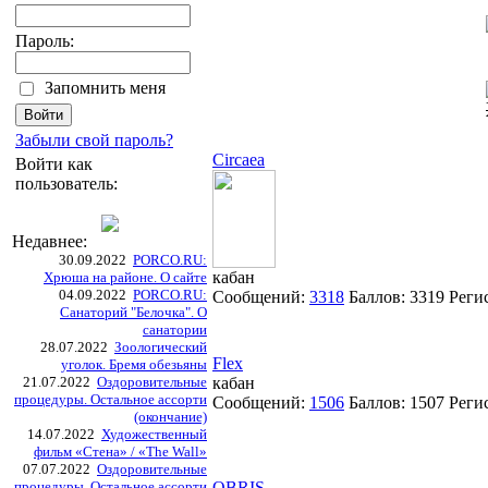
Пароль:
Запомнить меня
Забыли свой пароль?
Circaea
Войти как
пользователь:
Недавнее:
30.09.2022
PORCO.RU:
кабан
Хрюша на районе. О сайте
04.09.2022
PORCO.RU:
Сообщений:
3318
Баллов:
3319
Реги
Санаторий "Белочка". О
санатории
28.07.2022
Зоологический
Flex
уголок. Бремя обезьяны
21.07.2022
Оздоровительные
кабан
процедуры. Остальное ассорти
Сообщений:
1506
Баллов:
1507
Реги
(окончание)
14.07.2022
Художественный
фильм «Стена» / «The Wall»
07.07.2022
Оздоровительные
процедуры. Остальное ассорти
OBRIS