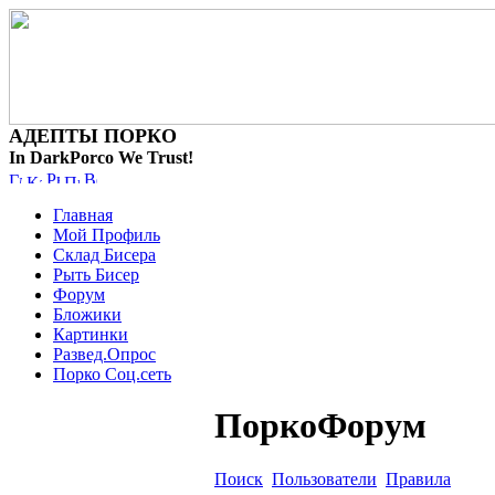
АДЕПТЫ ПОРКО
In DarkPorco We Trust!
Главная
Мой Профиль
Склад Бисера
Рыть Бисер
Форум
Бложики
Картинки
Развед.Опрос
Порко Соц.сеть
ПоркоФорум
Поиск
Пользователи
Правила