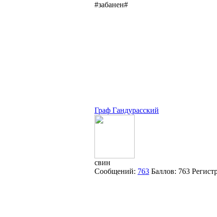
#забанен#
Граф Гандурасский
свин
Сообщений:
763
Баллов:
763
Регист