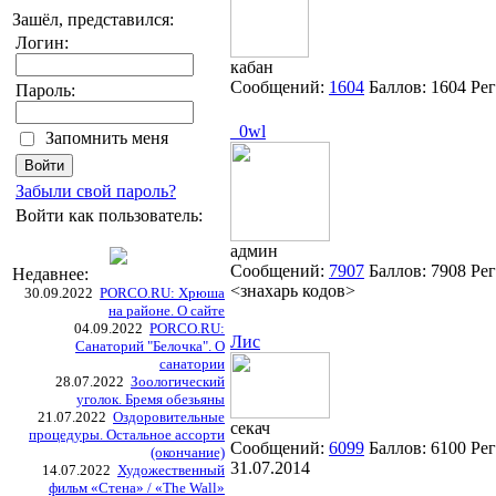
Зашёл, представился:
Логин:
кабан
Сообщений:
1604
Баллов:
1604
Ре
Пароль:
_0wl
Запомнить меня
Забыли свой пароль?
Войти как пользователь:
админ
Сообщений:
7907
Баллов:
7908
Ре
Недавнее:
<знахарь кодов>
30.09.2022
PORCO.RU: Хрюша
на районе. О сайте
04.09.2022
PORCO.RU:
Лис
Санаторий "Белочка". О
санатории
28.07.2022
Зоологический
уголок. Бремя обезьяны
21.07.2022
Оздоровительные
секач
процедуры. Остальное ассорти
Сообщений:
6099
Баллов:
6100
Рег
(окончание)
31.07.2014
14.07.2022
Художественный
фильм «Стена» / «The Wall»