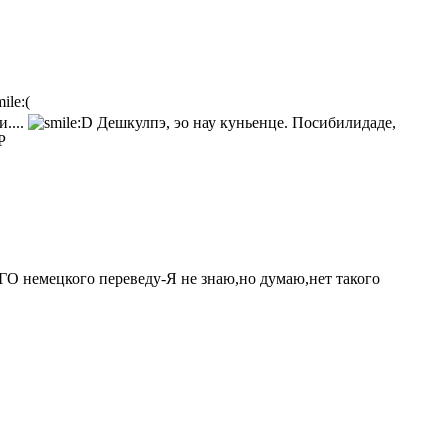
и....
Дешкулпэ, эо нау куньенце. Посибилидаде,
ГО немецкого переведу-Я не знаю,но думаю,нет такого