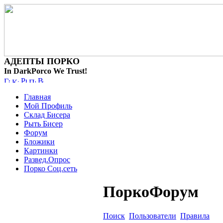
АДЕПТЫ ПОРКО
In DarkPorco We Trust!
Главная
Мой Профиль
Склад Бисера
Рыть Бисер
Форум
Бложики
Картинки
Развед.Опрос
Порко Соц.сеть
ПоркоФорум
Поиск
Пользователи
Правила