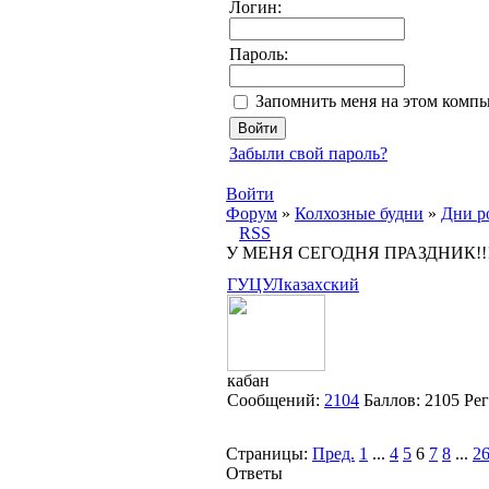
Логин:
Пароль:
Запомнить меня на этом комп
Забыли свой пароль?
Войти
Форум
»
Колхозные будни
»
Дни р
RSS
У МЕНЯ СЕГОДНЯ ПРАЗДНИК!!!, 
ГУЦУЛказахский
кабан
Сообщений:
2104
Баллов:
2105
Ре
Страницы:
Пред.
1
...
4
5
6
7
8
...
2
Ответы