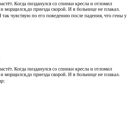
растёт. Когда пизданулся со спинки кресла и отломил
л и морщился,до приезда скорой. И в больнице не плакал.
 так чувствую по его поведению после падения, что гены у
а
растёт. Когда пизданулся со спинки кресла и отломил
л и морщился,до приезда скорой. И в больнице не плакал.