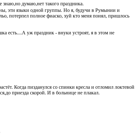
 знаю,но думаю,нет такого праздника.
ны, эти языки одной группы. Но я, будучи в Румынии и
о, потерпел полное фиаско, хуй кто меня понял, пришлось
ка есть....А уж праздник - внуки устроят, я в этом не
растёт. Когда пизданулся со спинки кресла и отломил локтевой
ся,до приезда скорой. И в больнице не плакал.
а