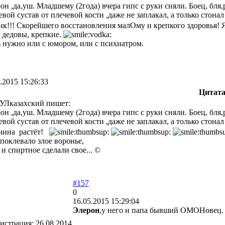
он ,да,уш. Младшему (2года) вчера гипс с руки сняли. Боец, бля,
евой сустав от плечевой кости ,даже не заплакал, а только стона
к!!! Скорейшего восстановления малОму и крепкого здоровья! Я
- дедовы, крепкие.
 нужно или с юмором, или с психиатром.
.2015 15:26:33
Цитат
Лказахский пишет:
он ,да,уш. Младшему (2года) вчера гипс с руки сняли. Боец, бля,
евой сустав от плечевой кости ,даже не заплакал, а только стона
ина растёт!
 поклевало злое воронье,
и спиртное сделали свое... ©
#157
0
16.05.2015 15:29:04
Элерон
,у него и папа бывший ОМОНовец.
гистрация:
26.08.2014