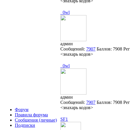
<знахарь кодов>
_0wl
админ
Сообщений:
7907
Баллов:
7908
Ре
<знахарь кодов>
_0wl
админ
Сообщений:
7907
Баллов:
7908
Ре
<знахарь кодов>
Форум
Правила форума
SF1
Сообщения (личные)
Подписки