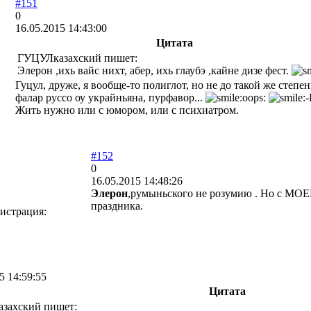
#151
0
16.05.2015 14:43:00
Цитата
ГУЦУЛказахский пишет:
Элерон ,ихь вайс нихт, абер, ихь глаубэ ,кайне дизе фест.
Гуцул, друже, я вообще-то полиглот, но не до такой же степен
фалар руссо оу украйньяна, пурфавор...
Жить нужно или с юмором, или с психиатром.
#152
0
16.05.2015 14:48:26
Элерон
,румыньского не розумию . Но с МОЕ
праздника.
истрация:
5 14:59:55
Цитата
захский пишет: