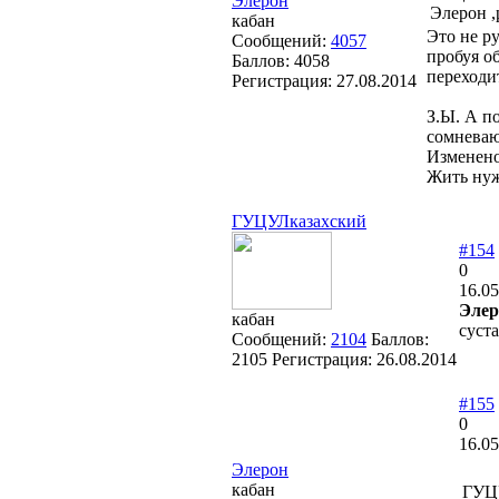
Элерон
Элерон ,
кабан
Это не р
Сообщений:
4057
пробуя о
Баллов:
4058
переходи
Регистрация:
27.08.2014
З.Ы. А по
сомневаю
Изменен
Жить нуж
ГУЦУЛказахский
#154
0
16.05
Элер
кабан
суста
Сообщений:
2104
Баллов:
2105
Регистрация:
26.08.2014
#155
0
16.05
Элерон
кабан
ГУЦУ