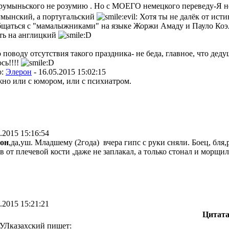
румыньского не розумию . Но с МОЕГО немецкого переведу-Я не
умынский, а португальский
Хотя ты не далёк от исти
бщаться с "мамалыжниками" на языке Жоржи Амаду и Пауло Коэль
ть на англицкий
 поводу отсутствия такого праздника- не беда, главное, что дедуш
сь!!!!
о:
Элерон
-
16.05.2015 15:02:15
но или с юмором, или с психиатром.
.2015 15:16:54
он
,да,уш. Младшему (2года) вчера гипс с руки сняли. Боец, бля,
в от плечевой кости ,даже не заплакал, а только стонал и морщил
.2015 15:21:21
Цитат
Лказахский пишет: