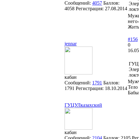
Сообщений:
4057
Баллов:
Элер
4058
Регистрация:
27.08.2014
локт
Мужи
него
Жить
#156
jennar
0
16.05
ГУЦУ
Элер
локт
кабан
Мужч
Сообщений:
1791
Баллов:
Тело
1791
Регистрация:
18.10.2014
Бабы 
ГУЦУЛказахский
кабан
Сообщений:
2104
Баллов:
2105
Ре