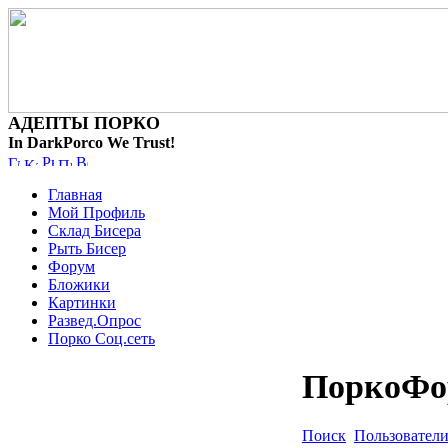
АДЕПТЫ ПОРКО
In DarkPorco We Trust!
Главная
Мой Профиль
Склад Бисера
Рыть Бисер
Форум
Бложики
Картинки
Развед.Опрос
Порко Соц.сеть
ПоркоФо
Поиск
Пользовател